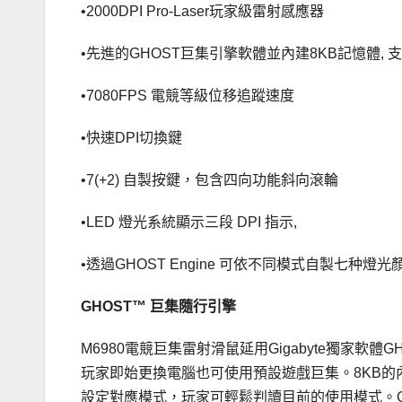
•2000DPI Pro-Laser玩家級雷射感應器
•先進的GHOST巨集引擎軟體並內建8KB記憶體, 支
•7080FPS 電競等級位移追蹤速度
•快速DPI切換鍵
•7(+2) 自製按鍵，包含四向功能斜向滾輪
•LED 燈光系統顯示三段 DPI 指示,
•透過GHOST Engine 可依不同模式自製七种燈光
GHOST™ 巨集隨行引擎
M6980電競巨集雷射滑鼠延用Gigabyte獨家軟體
玩家即始更換電腦也可使用預設遊戲巨集。8KB的內建
設定對應模式，玩家可輕鬆判讀目前的使用模式。G