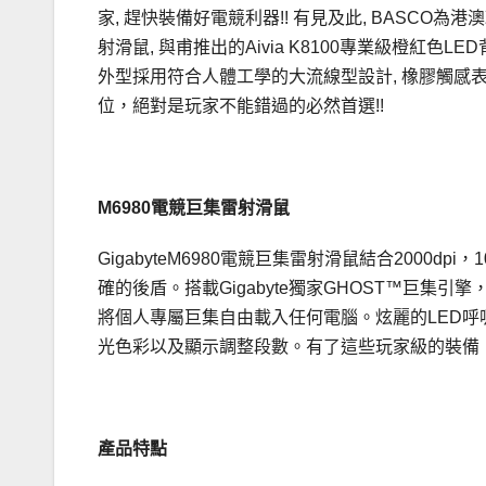
家, 趕快裝備好電競利器!! 有見及此, BASCO為
射滑鼠, 與甫推出的Aivia K8100專業級橙紅色L
外型採用符合人體工學的大流線型設計, 橡膠觸感
位，絕對是玩家不能錯過的必然首選!!
M6980電競巨集雷射滑鼠
GigabyteM6980電競巨集雷射滑鼠結合2000d
確的後盾。搭載Gigabyte獨家GHOST™巨集
將個人專屬巨集自由載入任何電腦。炫麗的LED呼
光色彩以及顯示調整段數。有了這些玩家級的裝備，GI
產品特點