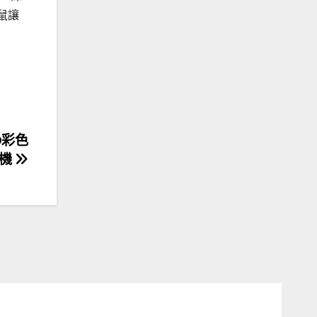
鼠讓
O彩色
印機