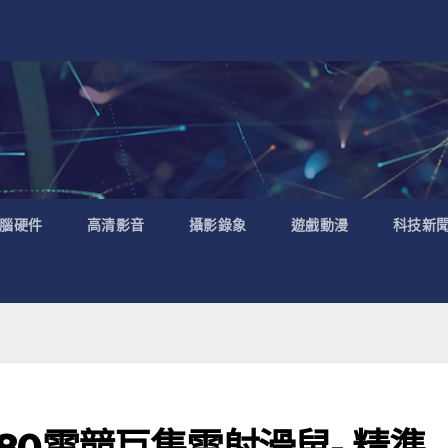
腦硬件
高清影音
攝影錄象
遊戲動漫
科技新
6980電競巨集雷射滑鼠- 精準