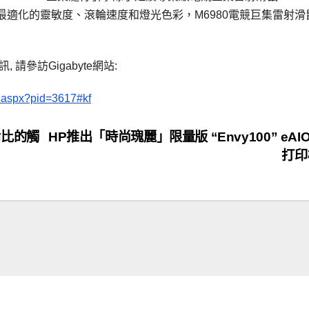
適化的靈敏度、滾輪速度和燈光色彩，M6980電競巨集雷射滑
 請參訪Gigabyte網站:
e.aspx?pid=3617#kf
無與論比的觸
HP推出「時尚瑰麗」限量版 “Envy100” eAI
打