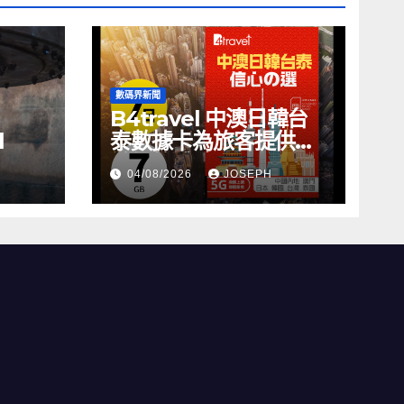
數碼界新聞
B4travel 中澳日韓台
l
泰數據卡為旅客提供無
縫網絡體驗
04/08/2026
JOSEPH