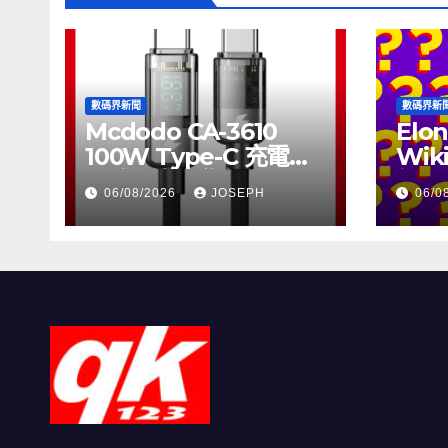
數碼界新聞
數碼界新
Mcdodo CA-3610
Elon
100W Type-C 充電線
Wik
正式上市，售價
個月
06/08/2026
JOSEPH
06/0
HK$115