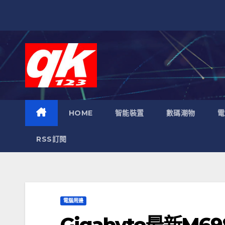
跳
至
內
容
HOME
智能裝置
數碼潮物
電
RSS訂閱
電腦周邊
Gigabyte最新M