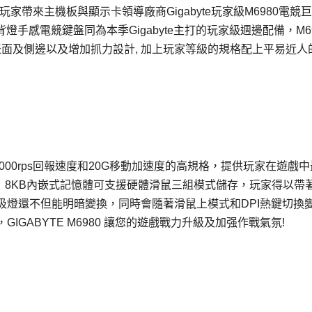
港澳玩家帶來主機板與顯示卡領導廠商Gigabyte玩家級M6980電競
ED背燈手感電競鍵盤同為本季Gigabyte主打的玩家級週邊配備，M6
表面及側邊以及增加抓力設計, 加上玩家等級的規格配上平易近人
pi，1000rps回報速度和20G移動加速度的高規格，提供玩家在遊戲
引擎， 8KB內嵌式記憶體可支援硬體滑鼠三組模式儲存，玩家得以帶
吸燈還不但能明暗變換，同時會隨著滑鼠上模式和DPI熱鍵切換
GABYTE M6980 讓您的遊戲戰力升級及加强作戰氣氛!