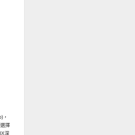
)，
供選擇
0X深