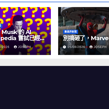
聞
 Musk 的 AI
數碼界新聞
ipedia 嘗試已經幾
別搞砸了，Marve
沒有更新了
8/2026
JOSEPH
05/08/2026
JOSEPH