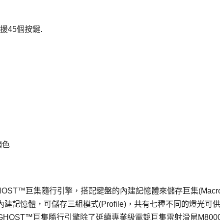
援45個按鍵.
顏色
GHOST™巨集隨行引擎，搭配鍵盤的內建記憶體來儲存巨集(Macro
記憶體，可儲存三組模式(Profile)，共有七種不同的燈光可
HOST™巨集隨行引擎除了延續專業級電競巨集雷射滑鼠M800