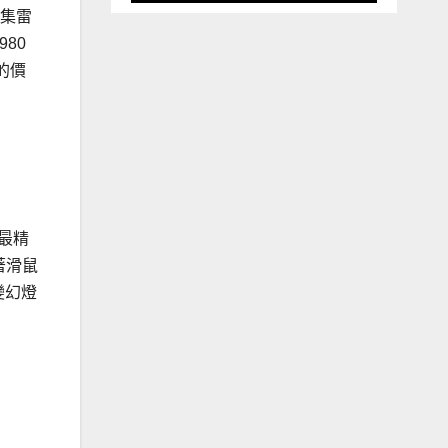
巨集雷
980
的價
中最精
著滑鼠
變幻燈