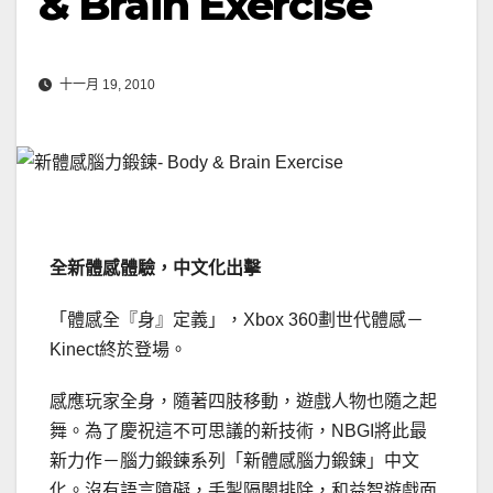
& Brain Exercise
十一月 19, 2010
全新體感體驗，中文化出擊
「體感全『身』定義」，Xbox 360劃世代體感－
Kinect終於登場。
感應玩家全身，隨著四肢移動，遊戲人物也隨之起
舞。為了慶祝這不可思議的新技術，NBGI將此最
新力作－腦力鍛鍊系列「新體感腦力鍛鍊」中文
化。沒有語言障礙，手掣隔閡排除，和益智遊戲面