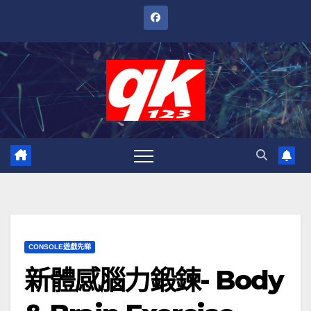
跳
至
內
容
CONSOLE遊戲先睇
新體感腦力鍛鍊- Body