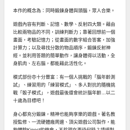
本作的概念為：同時鍛鍊身體與頭腦，眾人合樂。
遊戲內容有判斷、記憶、數學、反射四大類。藉由
比較兩物品的不同，訓練判斷力；靠著回想前一個
畫面，考驗記憶力；從畫面的數字組合答案，加強
計算力；以及尋找分散的物品順序，鍛鍊反射神
經。並利用答題的簡單動作，讓身體得以活動，全
身肌肉、左右腦，都能藉此活性化。
模式部份亦十分豐富：有一個人挑戰的「腦年齡測
試」、練習用的「練習模式」、多人對抗的隨機挑
戰「骰子模式」，遊戲最後還會統計腦年齡…以二
十歲為目標吧！
身心都充分鍛鍊，精神也能夠享樂的遊戲。著名教
授監修、一流硬體廠周邊、頂尖遊戲公司製作，能
夠體驗Kinect的機會，不趁現在更待何時？請絕對