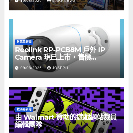
10/08/2026
MARKNEWS
數碼界新聞
Reolink RP-PCB8M 戶外 IP
Camera 現已上市，售價
HK$722
09/08/2026
JOSEPH
數碼界新聞
由 Walmart 贊助的遊戲網站裁員
編輯團隊