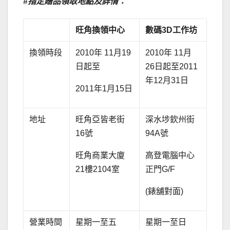
#
指定贈品領取地點及詳情：
旺角換領中心
數碼
3D
工作坊
換領時段
2010年 11月19
2010年 11月
日起至
26日起至2011
年12月31日
2011年1月15日
地址
旺角亞皆老街
深水埗欽州街
16號
94A號
旺角商業大廈
高登電腦中心
21樓2104室
正門G/F
(錶舖對面)
營業時間
星期一至五
星期一至日