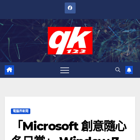
跳
至
內
容
電腦界新聞
「Microsoft 創意隨心