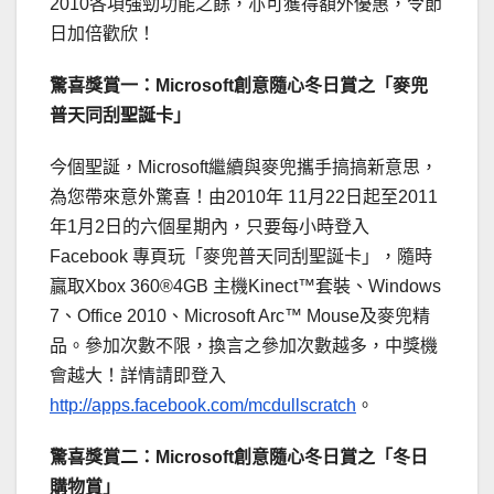
2010各項強勁功能之餘，亦可獲得額外優惠，令節
日加倍歡欣！
驚喜獎賞一：
Microsoft
創意隨心冬日賞之「麥兜
普天同刮聖誕卡」
今個聖誕，Microsoft繼續與麥兜攜手搞搞新意思，
為您帶來意外驚喜！由2010年 11月22日起至2011
年1月2日的六個星期內，只要每小時登入
Facebook 專頁玩「麥兜普天同刮聖誕卡」，隨時
贏取Xbox 360®4GB 主機Kinect™套裝、Windows
7、Office 2010、Microsoft Arc™ Mouse及麥兜精
品。參加次數不限，換言之參加次數越多，中獎機
會越大！詳情請即登入
http://apps.facebook.com/mcdullscratch
。
驚喜獎賞二：
Microsoft
創意隨心冬日賞之「冬日
購物賞」