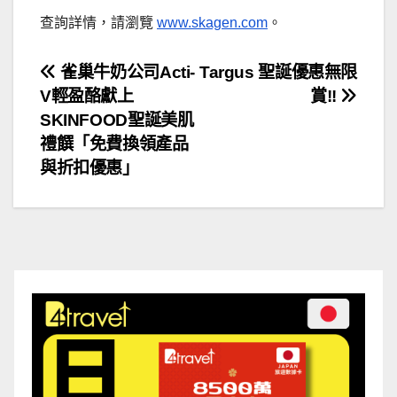
查詢詳情，請瀏覽
www.skagen.com
。
文
雀巢牛奶公司Acti-
Targus 聖誕優惠無限
V輕盈酪獻上
賞!!
章
SKINFOOD聖誕美肌
導
禮饌「免費換領產品
與折扣優惠」
覽