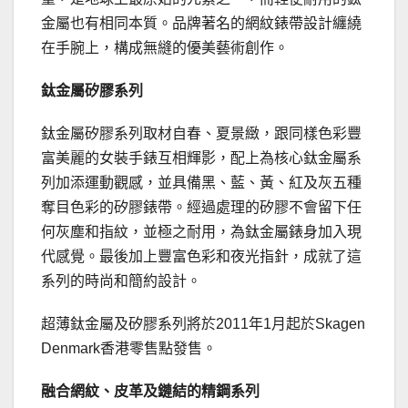
金屬也有相同本質。品牌著名的網紋錶帶設計纏繞
在手腕上，構成無縫的優美藝術創作。
鈦金屬矽膠系列
鈦金屬矽膠系列取材自春、夏景緻，跟同樣色彩豐
富美麗的女裝手錶互相輝影，配上為核心鈦金屬系
列加添運動觀感，並具備黑、藍、黃、紅及灰五種
奪目色彩的矽膠錶帶。經過處理的矽膠不會留下任
何灰塵和指紋，並極之耐用，為鈦金屬錶身加入現
代感覺。最後加上豐富色彩和夜光指針，成就了這
系列的時尚和簡約設計。
超薄鈦金屬及矽膠系列將於2011年1月起於Skagen
Denmark香港零售點發售。
融合網紋、皮革及鏈結的精鋼系列