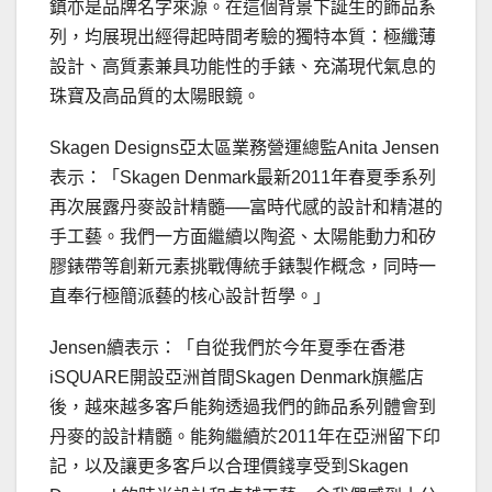
鎮亦是品牌名字來源。在這個背景下誕生的飾品系
列，均展現出經得起時間考驗的獨特本質：極纖薄
設計、高質素兼具功能性的手錶、充滿現代氣息的
珠寶及高品質的太陽眼鏡。
Skagen Designs亞太區業務營運總監Anita Jensen
表示：「Skagen Denmark最新2011年春夏季系列
再次展露丹麥設計精髓──富時代感的設計和精湛的
手工藝。我們一方面繼續以陶瓷、太陽能動力和矽
膠錶帶等創新元素挑戰傳統手錶製作概念，同時一
直奉行極簡派藝的核心設計哲學。」
Jensen續表示：「自從我們於今年夏季在香港
iSQUARE開設亞洲首間Skagen Denmark旗艦店
後，越來越多客戶能夠透過我們的飾品系列體會到
丹麥的設計精髓。能夠繼續於2011年在亞洲留下印
記，以及讓更多客戶以合理價錢享受到Skagen