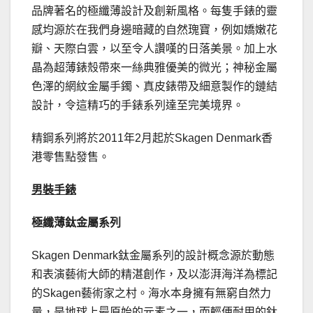
品牌著名的極纖薄設計及創新風格。每隻手錶的靈
感均源於在我們身邊暗藏的自然瑰寶，例如嬌嫩花
瓣、天際白雲，以至令人讚嘆的日落美景。加上水
晶為超薄錶殼帶來一絲典雅優美的微光；神秘金屬
色澤的網紋金屬手鐲、真皮錶帶及細意製作的鏈結
設計，令這精巧的手錶系列達至完美境界。
精鋼系列將於2011年2月起於Skagen Denmark香
港零售點發售。
男裝手錶
極纖薄鈦金屬系列
Skagen Denmark鈦金屬系列的設計概念源於動態
和表演藝術大師的精湛創作，及以澎湃海洋為標記
的Skagen藝術家之村。海水本身擁有無窮自然力
量，是地球上最原始的元素之一，而輕便耐用的鈦