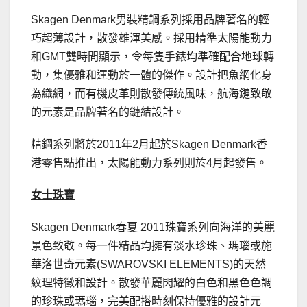
Skagen Denmark男裝精鋼系列採用品牌著名的輕
巧超薄設計，散發雄渾美感。採用精準太陽能動力
和GMT雙時間顯示，令每隻手錶均準確配合地球轉
動，集優雅和運動於一體的傑作。設計把魚網化身
為織網，而有機皮革則散發傳統風味，航海鏈致敬
的元素是品牌著名的鏈結設計。
精鋼系列將於2011年2月起於Skagen Denmark香
港零售點推出，太陽能動力系列則於4月起發售。
女士珠寶
Skagen Denmark春夏 2011珠寶系列向海洋的美麗
景色致敬。每一件精品均擁有淡水珍珠、瑪瑙或施
華洛世奇元素(SWAROVSKI ELEMENTS)的天然
紋理特徵和設計。散發華麗閃耀的白色和黑色色調
的珍珠或瑪瑙，完美配搭時刻保持優雅的設計元