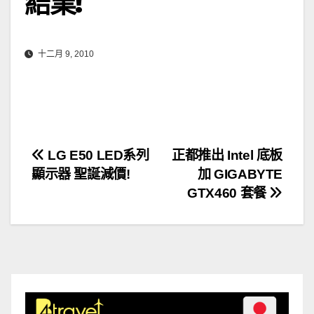
結業!
十二月 9, 2010
文
LG E50 LED系列
正都推出 Intel 底板
顯示器 聖誕減價!
加 GIGABYTE
章
GTX460 套餐
導
覽