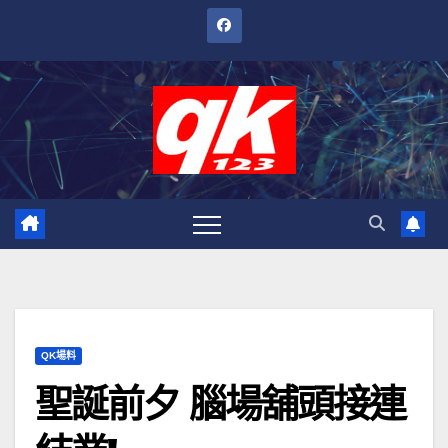
跳
至
內
容
QK場料
聖誕前夕 腦場舖頭接連