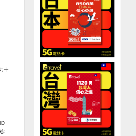
力十
ID
意: