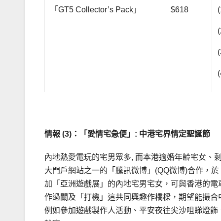
「GT5 Collector’s Pack」
$618
情報
(3)
：「愛情宅急便」
:
中港宅界情定聖誕節
內地熱愛電玩的宅男眾多, 而本港適婚年齡宅女、剩女
大門戶網站之一的「騰訊微博」(QQ微博)合作，於
加「亞洲遊戲展」的內地宅男宅女，可與香港的電車男女齊玩Pl
作過關及「打機」這共同興趣作橋樑，期望能撮合中港
例如參加遊戲製作人活動、平安夜往尖沙咀睇燈飾、睇