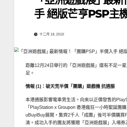
手 絕版芒亨PSP主
十二月 18, 2010
距離12月24日舉行的「亞洲遊戲展」還有不足一
足。
情報
(1)
：破天荒半價「團購」遊戲機
抗通脹
本港通脹影響電車男生活。向來以正價發售的PlayS
「PlayStation x Groupon 香港瘋狂一小時
uBuyiBuy展開，集齊2千人「成團」後可半價購買
清。成功入手的團友將獲贈「亞洲遊戲展」入場券乙