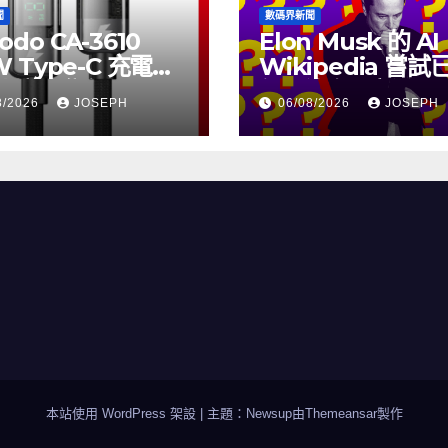
聞
數碼界新聞
odo CA-3610
Elon Musk 的 AI
W Type-C 充電線
Wikipedia 嘗
上市，售價
個月沒有更新了
8/2026
JOSEPH
06/08/2026
JOSEPH
115
本站使用 WordPress 架設
|
主題：Newsup由
Themeansar
製作