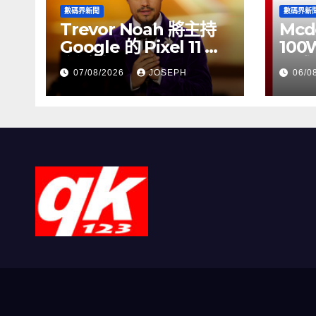
數碼界新聞
數碼界新
Trevor Noah 將主持
Mcd
Google 的 Pixel 11 推
100
介活動
正式
07/08/2026
JOSEPH
06/0
HK$