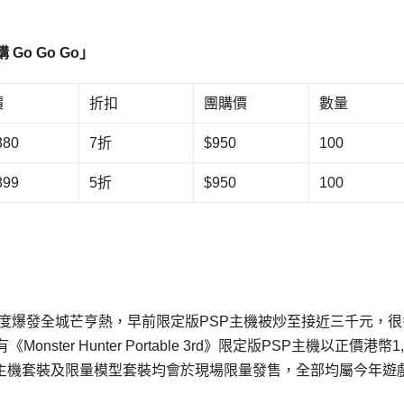
購
Go Go Go
」
價
折扣
團購價
數量
380
7折
$950
100
899
5折
$950
100
12月1日推出後再度爆發全城芒亨熱，早前限定版PSP主機被炒至接近三千元，
r Hunter Portable 3rd》限定版PSP主機以正價港幣1,
3主機套裝及限量模型套裝均會於現場限量發售，全部均屬今年遊