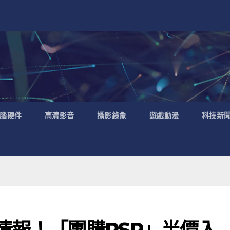
腦硬件
高清影音
攝影錄象
遊戲動漫
科技新
情報！「團購PSP」半價入