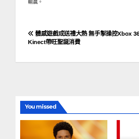
輸贏。
文
體感遊戲成送禮大熱 無手掣操控Xbox 36
Kinect帶旺聖誕消費
章
導
覽
You missed