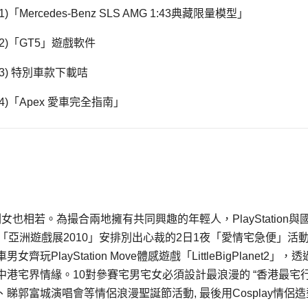
(1)「Mercedes-Benz SLS AMG 1:43典藏限量模型」
(2)「GT5」遊戲軟件
(3) 特別車款下載咭
(4)「Apex 愛車完全指南」
也相若。為撮合兩地擁有共同興趣的年輕人，PlayStation與
「亞洲遊戲展2010」安排別出心裁的2日1夜「愛情宅急便」活
ayStation Move體感遊戲「LittleBigPlanet2」，透
宅界情緣。10對參賽宅男宅女必須設計最浪漫的 “香港最宅行程
郭富城演唱會等情侶浪漫聖誕節活動, 最後用Cosplay情侶造