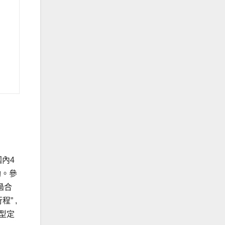
國內4
動。參
過合
” ,
型定