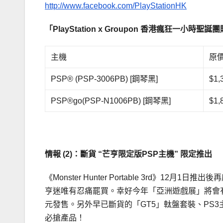
http://www.facebook.com/PlayStationHK
「
PlayStation x Groupon
香港瘋狂一小時聖誕團
主機
原
PSP® (PSP-3006PB) [鋼琴黑]
$1,
PSP®go(PSP-N1006PB) [鋼琴黑]
$1,
情報
(2)
：斷貨
“
芒亨限定版
PSP
主機
”
限定推出
《Monster Hunter Portable 3rd》
亨迷唯有忍痛罷買。幸好今年「亞洲遊戲展」將會有《Monste
元發售。另外早已斷貨的「GT5」軚盤套裝、PS
必搶產品！