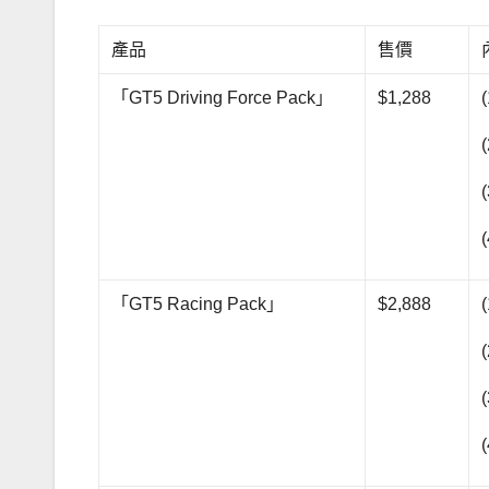
產品
售價
「GT5 Driving Force Pack」
$1,288
「GT5 Racing Pack」
$2,888