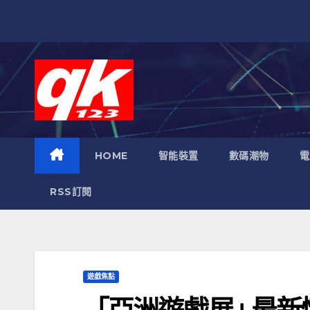
跳
至
內
容
HOME
智能裝置
數碼潮物
電
RSS訂閱
遊戲焦點
「亞洲遊戲展｣ 最新