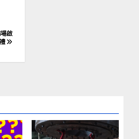
e商場啟
禮