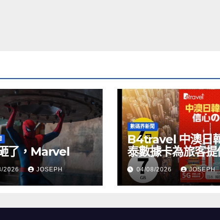
數碼界新聞
B4travel 中澳日
聞
砸了，Marvel
泰數據卡為旅客提
縫網絡體驗
8/2026
JOSEPH
04/08/2026
JOSEPH