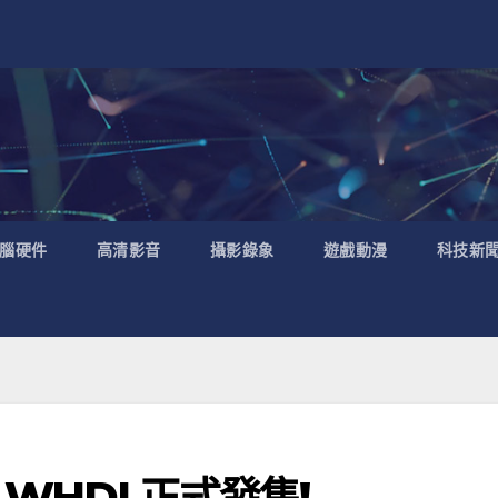
腦硬件
高清影音
攝影錄象
遊戲動漫
科技新
0 WHDI 正式發售!