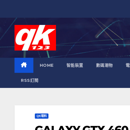
跳
至
內
容
HOME
智能裝置
數碼潮物
電
RSS訂閱
QK場料
GALAXY GTX 46