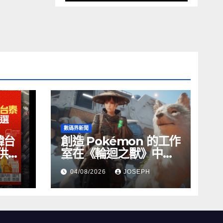
數碼界新聞
韓台
創造 Pokémon 的工作
供無
室在《輪迴之獸》中尋
找自我聲音的挑戰
04/08/2026
JOSEPH