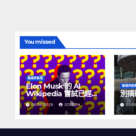
You missed
數碼界新聞
Elon Musk 的 AI
數碼界新
Wikipedia 嘗試已經幾
別搞
個月沒有更新了
06/08/2026
JOSEPH
05/0