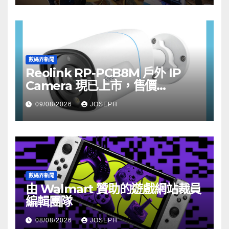
數碼界新聞
Reolink RP-PCB8M 戶外 IP
Camera 現已上市，售價
HK$722
09/08/2026
JOSEPH
數碼界新聞
由 Walmart 贊助的遊戲網站裁員
編輯團隊
08/08/2026
JOSEPH