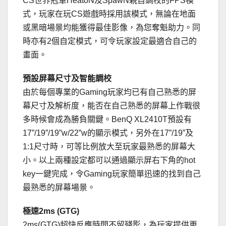
CS世界冠軍HeatoN及SpawN親自調校的FPS模
式，玩家在玩CS遊戲時採用該模式，無論在地面
或黑暗場景均能獲得最佳影像，為您奪魁助力。同
時亦有2個自定模式，可令玩家設定最適合自己的
畫面。
預設屏幕尺寸及智能調校
由於每個專業的Gaming玩家均已有自己熟悉的屏
幕尺寸及解析度，能否在自己熟悉的屏幕上作戰很
多時候會成為勝負關鍵。BenQ XL2410T預設有
17”/19”/19”w/22”w的顯示模式，另外在17”/19”及
1:1尺寸時，可等比例放大至玩家最熟悉的屏幕大
小。以上兩種設定都可以通過顯示屏右下角的hot
key一鍵完成，令Gaming玩家簡單迅速的找到自己
最熟悉的屏幕場景。
極速2ms (GTG)
2ms(GTG)超快反應時間不留殘影，為玩家提供更