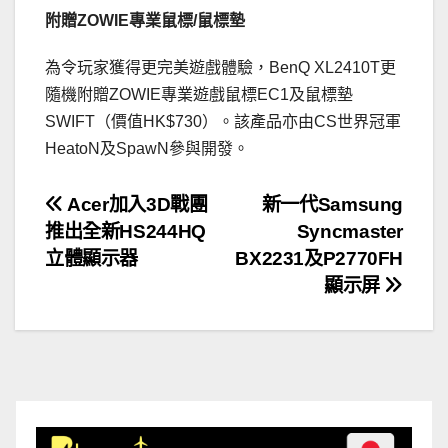
附贈ZOWIE專業鼠標/鼠標墊
為令玩家獲得更完美遊戲體驗，BenQ XL2410T更
隨機附贈ZOWIE專業遊戲鼠標EC1及鼠標墊
SWIFT（價值HK$730）。該產品亦由CS世界冠軍
HeatoN及SpawN參與開發。
文
Acer加入3D戰團
新一代Samsung
推出全新HS244HQ
Syncmaster
章
立體顯示器
BX2231及P2770FH
導
顯示屏
覽