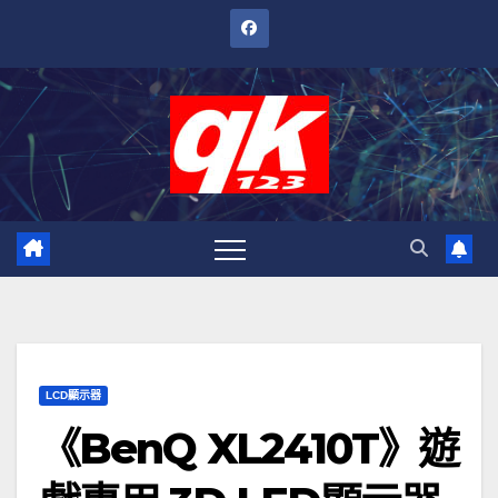
跳
至
內
容
LCD顯示器
《BenQ XL2410T》遊