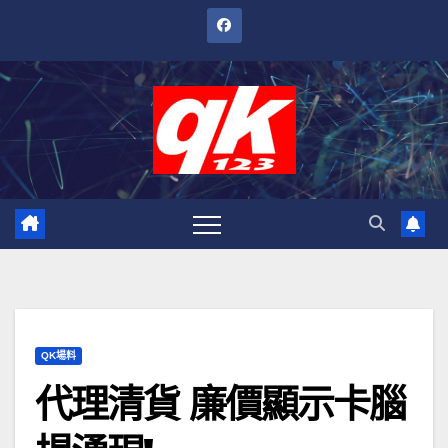
跳
至
內
容
QK場料
代理清貨 廉價顯示卡腦