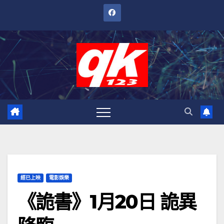
跳
至
內
容
經已上映
電影娛樂
《詭書》1月20日 詭異