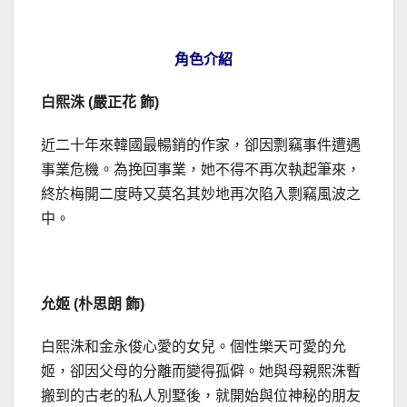
角色介紹
白熙洙 (嚴正花 飾)
近二十年來韓國最暢銷的作家，卻因剽竊事件遭遇
事業危機。為挽回事業，她不得不再次執起筆來，
終於梅開二度時又莫名其妙地再次陷入剽竊風波之
中。
允姬 (朴思朗 飾)
白熙洙和金永俊心愛的女兒。個性樂天可愛的允
姬，卻因父母的分離而變得孤僻。她與母親熙洙暫
搬到的古老的私人別墅後，就開始與位神秘的朋友