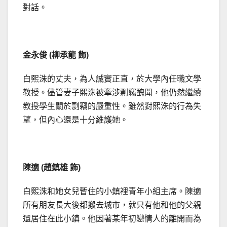
對話。
金永俊 (柳承龍 飾)
白熙洙的丈夫，為人誠實正直，於大學內任職文學
教授。儘管妻子熙洙被牽涉剽竊醜聞，他仍然繼續
教授學生關於剽竊的嚴重性。雖然對熙洙的行為失
望，但內心還是十分維護她。
陳適 (趙鎮雄 飾)
白熙洙和她女兒暫住的小鎮裡青年小組主席。陳適
所有朋友長大後都搬去城市，就只有他和他的父親
還居住在此小鎮。他因著某年初戀情人的離開而為