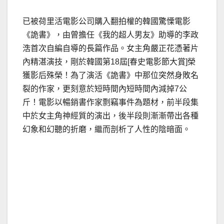
已被荷里活電影公司購入翻拍權的韓國驚慄電影
《詭書》，由曾擔任《我的超人男友》助導的李政
浩首次自編自導的長篇作品。女主角嚴正花憑著片
內精湛演技，剛於韓國第18屆[春史電影節大賞]榮
獲影后殊榮！為了演活《詭書》中那位突然身敗名
裂的作家，更刻意於短時間內短時間內減掉7公
斤！電影以暢銷書作家剽竊事件為題材，前半段集
中於女主角神經質的演出，後半段則漸漸帶出各種
幻象和幻聽的折磨，繼而剖析了人性的陰暗面。