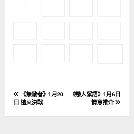
文
《無敵者》1月20
《戀人絮語》1月6日
日 槍火決戰
情意推介
章
導
覽