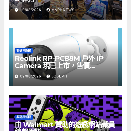
10/08/2026
MARKNEWS
數碼界新聞
Reolink RP-PCB8M 戶外 IP
Camera 現已上市，售價
HK$722
09/08/2026
JOSEPH
數碼界新聞
由 Walmart 贊助的遊戲網站裁員