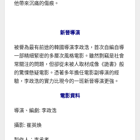
他帶來沉痛的傷痕。
新晉導演
被譽為最有前途的韓國導演李政浩，首次自編自導
一部精細緊密的多層次風格電影。雖然剽竊是社會
常關注的問題，但卻從未被人取材成像《詭書》般
的驚慄懸疑電影。憑著多年擔任電影副導演的經
驗，李政浩的實力比現今的一班新晉導演更強。
電影資料
導演、編劇: 李政浩
攝影: 崔英煥
製作人：李承孝