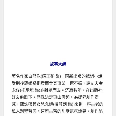
故事大綱
著名作家白熙洙(嚴正花 飾)，因新出版的暢銷小說
受到抄襲嫌疑指責而令其事業一蹶不振，連丈夫金
永俊(柳承龍 飾)亦離她而去。沉寂數年，在出版社
好友勉勵下，熙洙決定東山再起。為提昇創作靈
感，熙洙帶著女兒允姬(樸薩朗 飾) 來到一座古老的
私人別墅暫居。這所古舊的別墅氣氛詭異，創作陷