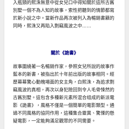
入瓶頸的熙洙無意中從女兒口中得知關於這所古舊
別墅一個不為人知的故事，索性把聽到的情節都寫
於新小說之中。當新作品再次被列入為暢銷書籍的
同時，熙洙又再陷入剽竊風波之中……
關於《詭書》
故事圍繞著一名暢銷作家，參照女兒所說的故事作
藍本的新書，被指出於十年前出版的故事相同。經
歷幕幕驚心動魄場面的女主角，白熙洙，為追求剽
竊風波的真相，再次以身犯險回到令人毛骨悚然的
古舊別墅。這包含多種新元素所混合组成的新派電
影《詭書》，風格不僅是一個簡單的電影類型。通
過不同風格的協同作用，這種集合靈異、驚慄的懸
疑電影，一定能夠滿足觀眾的不同需要。