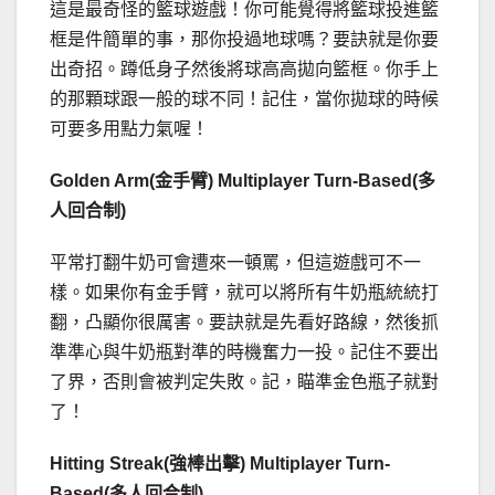
這是最奇怪的籃球遊戲！你可能覺得將籃球投進籃
框是件簡單的事，那你投過地球嗎？要訣就是你要
出奇招。蹲低身子然後將球高高拋向籃框。你手上
的那顆球跟一般的球不同！記住，當你拋球的時候
可要多用點力氣喔！
Golden Arm(金手臂) Multiplayer Turn-Based(多
人回合制)
平常打翻牛奶可會遭來一頓罵，但這遊戲可不一
樣。如果你有金手臂，就可以將所有牛奶瓶統統打
翻，凸顯你很厲害。要訣就是先看好路線，然後抓
準準心與牛奶瓶對準的時機奮力一投。記住不要出
了界，否則會被判定失敗。記，瞄準金色瓶子就對
了！
Hitting Streak(強棒出擊) Multiplayer Turn-
Based(多人回合制)