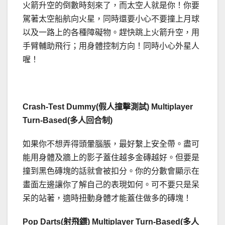
火箭升空的倒數時刻來了，而太空人就是你！你要
駕著太空船航向火星，同時還要小心不要撞上月球
以及一路上的各種障礙物。趕快跳上火箭升空，用
手臂輔助飛行；用身體控制方向！同時小心外星人
喔！
Crash-Test Dummy(假人撞擊測試) Multiplayer
Turn-Based(多人回合制)
如果你不想弄得頭暈腦脹，最好繫上安全帶。盡可
能用身體及牆上的影子蓋住越多金磚越好。但要是
撞到黑色磚塊的話就會被扣分。你的分數會顯示在
畫面左邊讓你了解自己的表現如何。可不要只是呆
呆的站著，適時扭動身體才能蓋住做多的磚塊！
Pop Darts(射飛鏢) Multiplayer Turn-Based(多人