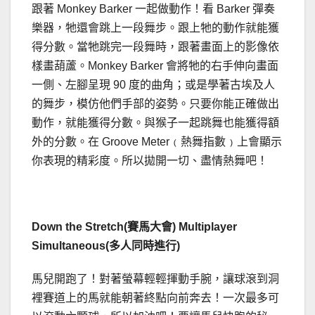
跟著 Monkey Barker 一起做動作！看 Barker 彈奏
樂器，牠還會跳上一段舞步。跟上牠的動作就能獲
得分數。當牠跳完一段舞時，跟著畫面上的影像依
樣畫葫蘆。Monkey Barker 會將牠的右手伸向畫面
一側、左腳呈現 90 度的曲角；或是學著古埃及人
的舞步，模仿他們手部的姿勢。只要你能正確做出
動作，就能獲得分數。與猴子一起跳舞也能獲得額
外的分數。在 Groove Meter﹙熱舞指數﹚上會顯示
你表現的精彩度。所以拋開一切、盡情熱舞吧！
Down the Stretch(賽馬大會) Multiplayer
Simultaneous(多人同時進行)
馬兒開跑了！對著螢幕輕輕揮動手腕，讓球滾到洞
裡賽道上的馬就能朝著終點向前奔去！一次最多可