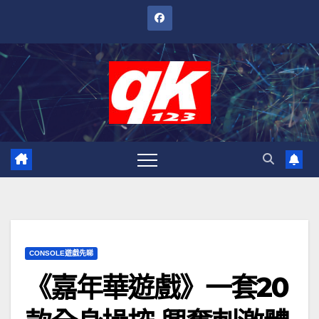
跳
至
內
容
CONSOLE遊戲先睇
《嘉年華遊戲》一套20