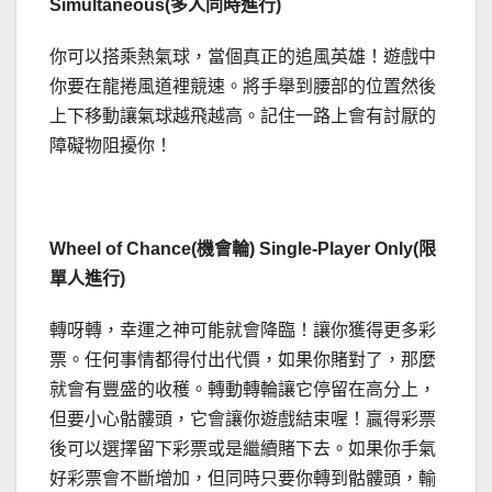
Simultaneous(多人同時進行)
你可以搭乘熱氣球，當個真正的追風英雄！遊戲中
你要在龍捲風道裡競速。將手舉到腰部的位置然後
上下移動讓氣球越飛越高。記住一路上會有討厭的
障礙物阻擾你！
Wheel of Chance(機會輪) Single-Player Only(限
單人進行)
轉呀轉，幸運之神可能就會降臨！讓你獲得更多彩
票。任何事情都得付出代價，如果你賭對了，那麼
就會有豐盛的收穫。轉動轉輪讓它停留在高分上，
但要小心骷髏頭，它會讓你遊戲結束喔！贏得彩票
後可以選擇留下彩票或是繼續賭下去。如果你手氣
好彩票會不斷增加，但同時只要你轉到骷髏頭，輸