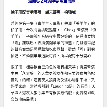
最開心之聲演陣容 載譽而歸﹗
徐子珊配音嘴嘟嘟 謝天華專一扮狼喊
曾經在第一集《喜羊羊大電影》聲演「美羊羊」的
徐子珊，今次將會挑戰難度，「Chok」聲演繹「懶
羊羊」﹗子珊說配音過程中最好笑的，是導演要她
「嘟」起嘴巴，去扮演懶羊羊的神態，而且最常配
的聲音竟然是睡覺聲和吃東西聲﹗雖然「嘟」到嘴
抽筋，不過懶羊羊這麼可愛，所以配得十分開心﹗
跟子珊一樣喜歡自己角色的還有謝天華﹗再度聲演
主角「灰太狼」的天華更說以後都只要為這角色配
音呢﹗的確，這隻灰太狼身為反派心腸卻不壞，又
熱愛家庭，當然吸引到「Laughing哥」的看重﹗天
華還大爆灰太狼今集會有很多感情戲，更會喊到改
寫故事結局呢﹗