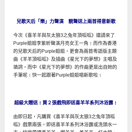
兒歌天后「樂」力聲演 靚聲送上兩首得意新歌
今次《喜羊羊與灰太狼3之兔年頂呱呱》還請來了
Purple姐姐李紫昕聲演月亮女王一角﹗而作為香港
的兒歌天后的Purple姐姐，更會為兩首粵語版主題
曲《羊羊頂呱呱》及插曲《星光下的夢想》主唱及
填詞，而中《星光下的夢想》的作曲更是出自她的
手筆呢﹗快一起跟著Purple姐姐唱新歌啦﹗
超級大贈送﹗買２張戲飛即送喜羊羊系列沐浴露﹗
由即日起，凡購買《喜羊羊與灰太狼3之兔年頂呱
呱》戲票兩張，即送喜羊羊系列沐浴露或洗頭水一