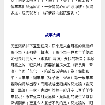
支﹗快啲帶哂喜羊羊、懶羊羊、美羊羊、紅太狼、
慢羊羊佢哋返屋企，一齊開開心心沖涼涼啦﹗多買
多送，送完就冇﹗（詳情請向戲院查詢。）
故事大綱
天空突然掉下巨型糖果，原來是來自月亮的魔術師
兔小樂（王祖藍 聲演）﹗兔小樂一見喜羊羊便認
定他是月亮女王（李紫昕 聲演）要找的救星；事緣
月亮上的「糖果城」將要被苦瓜大王（麥長青 聲
演）全面「苦化」，陷於毀滅邊緣﹗為了保衛和
平，喜羊羊、懶羊羊（徐子珊 聲演）等一眾羊羊
戰隊向月球出發，而剛被趕出狼族的灰太狼（謝天
華 聲演）一家，也誤打誤撞一起升空…喜羊羊後
來發現，原來這次月亮危機，竟與他的親生父母有
深切關係﹗更意令人意想不到的是，灰太狼的「眼