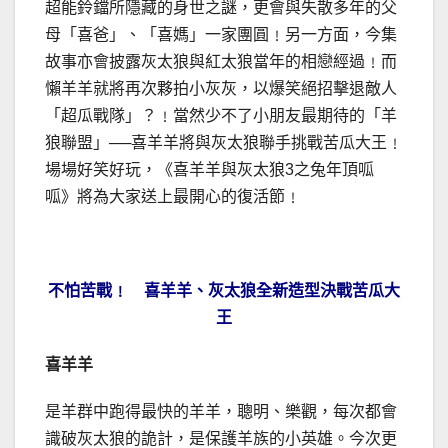
超能鈴鐺所隱藏的身世之謎，更會與失散多年的父
母「喜爸」、「喜媽」一家團圓﹗另一方面，今集
故事亦會披露灰太狼與紅太狼當年的相戀經過﹗而
懶羊羊就將再次夥拍小灰灰，以爆笑絕招擊退敵人
「超瓜戰隊」？﹗當然少不了小朋友最期待的「羊
狼聯盟」──喜羊羊將與灰太狼聯手挑戰苦瓜大王﹗
場場好笑好玩，《喜羊羊與灰太狼3之兔年頂呱
呱》將為大家送上最開心的復活節﹗
不怕苦戰﹗ 喜羊羊、灰太狼全新造型決戰苦瓜大
王
喜羊羊
是羊群中跑得最快的羊羊，聰明、樂觀，每次都會
識破灰太狼的詭計，是保護羊族的小英雄。今次更