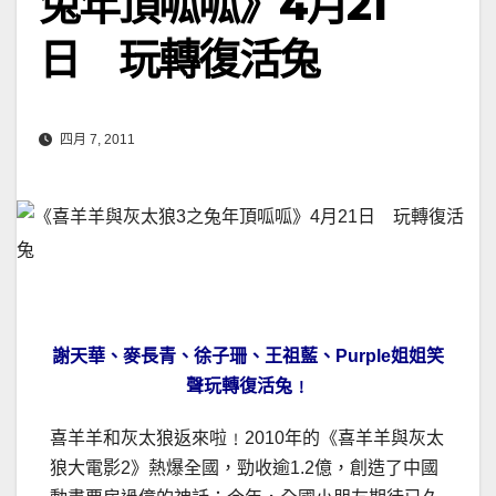
兔年頂呱呱》4月21
日 玩轉復活兔
四月 7, 2011
謝天華、麥長青、徐子珊、王祖藍、Purple姐姐笑
聲玩轉復活兔﹗
喜羊羊和灰太狼返來啦﹗2010年的《喜羊羊與灰太
狼大電影2》熱爆全國，勁收逾1.2億，創造了中國