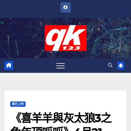
跳
至
內
容
經已上映
《喜羊羊與灰太狼3之