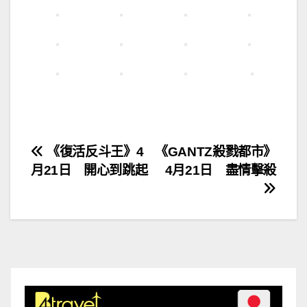
文
《復活反斗王》4
《GANTZ殺戮都市》
月21日 開心到跳起
4月21日 盡情擊殺
章
導
覽