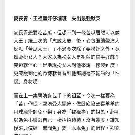
麥長青、王祖藍奸仔埋班 夾出最強默契
麥長青最愛吃苦瓜，但想不到一條苦瓜居然可以做
大王﹗繼上次的「虎威太歲」後，麥包繼續聲演大
反派「苦瓜大王」﹗不過今次除了要扮奸之外，竟
然要扮女人？大家以為扮女人是祖藍的拿手好戲？
麥包就信心十足地說扮女人對他來說一樣沒難度﹗
更笑說到他的微博就會看到他那副毫不輸蝕的「性
感」身材呢﹗
而在上一集聲演麥包手下的祖藍，今次一樣要為
「苦」作倀，聲演受人擺佈、做卧底陷害喜羊羊的
月球魔術師兔小樂﹗身為「福祿壽」的祖藍，起初
以為兔小樂跟自己一樣招招積積，沒有難度，誰知
後來要演繹「無間兔」變「乖乖兔」的過程，卻充