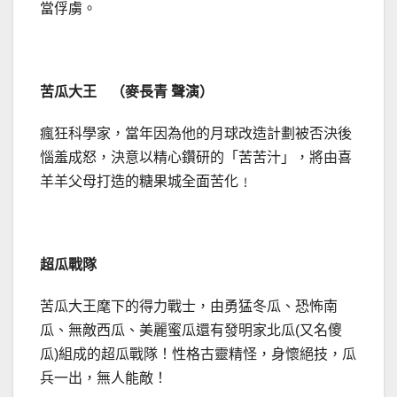
當俘虜。
苦瓜大王 （麥長青 聲演）
瘋狂科學家，當年因為他的月球改造計劃被否決後
惱羞成怒，決意以精心鑽研的「苦苦汁」，將由喜
羊羊父母打造的糖果城全面苦化﹗
超瓜戰隊
苦瓜大王麾下的得力戰士，由勇猛冬瓜、恐怖南
瓜、無敵西瓜、美麗蜜瓜還有發明家北瓜(又名傻
瓜)組成的超瓜戰隊！性格古靈精怪，身懷絕技，瓜
兵一出，無人能敵！