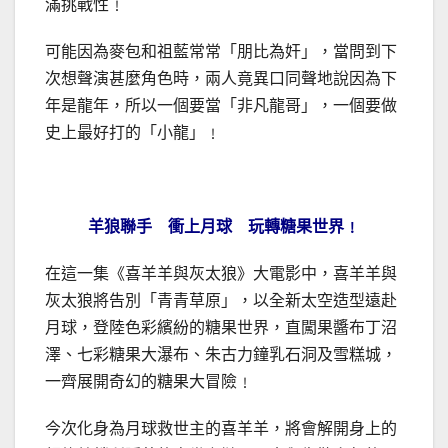
滿挑戰性﹗
可能因為麥包和祖藍常常「朋比為奸」，當問到下
次想聲演甚麼角色時，兩人竟異口同聲地說因為下
年是龍年，所以一個要當「非凡龍哥」，一個要做
史上最好打的「小龍」﹗
羊狼聯手 衝上月球 玩轉糖果世界﹗
在這一集《喜羊羊與灰太狼》大電影中，喜羊羊與
灰太狼將告別「青青草原」，以全新太空造型遠赴
月球，登陸色彩繽紛的糖果世界，直闖果醬布丁沼
澤、七彩糖果大瀑布、朱古力鐘乳石洞及雪糕城，
一齊展開奇幻的糖果大冒險﹗
今次化身為月球救世主的喜羊羊，將會解開身上的