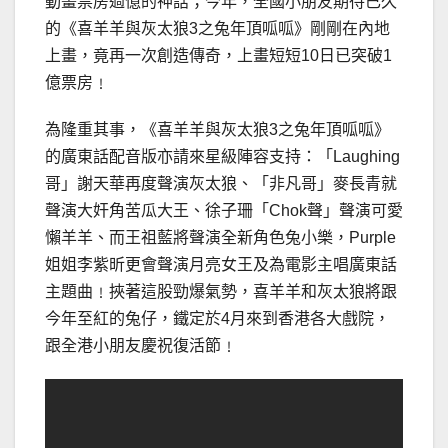
動畫票房過億的神話；今年，全國小朋友期待已久
的《喜羊羊與灰太狼3之兔年頂呱呱》剛剛在內地
上畫，竟再一次創造傳奇，上畫短短10日已突破1
億票房﹗
為隆重其事，《喜羊羊與灰太狼3之兔年頂呱呱》
的廣東話配音版亦請來星級陣容支持：「Laughing
哥」謝天華再度聲演灰太狼、「非凡哥」麥長青就
聲演大奸角苦瓜大王、徐子珊「Chok聲」聲演可愛
懶羊羊、而王祖藍將聲演全新角色兔小樂，Purple
姐姐李紫昕更會聲演月亮女王及為電影主唱廣東話
主題曲﹗挾著這股勁爆氣勢，喜羊羊和灰太狼將跟
今年至紅的兔仔，鐵定於4月來到香港各大戲院，
跟全港小朋友慶祝復活節﹗