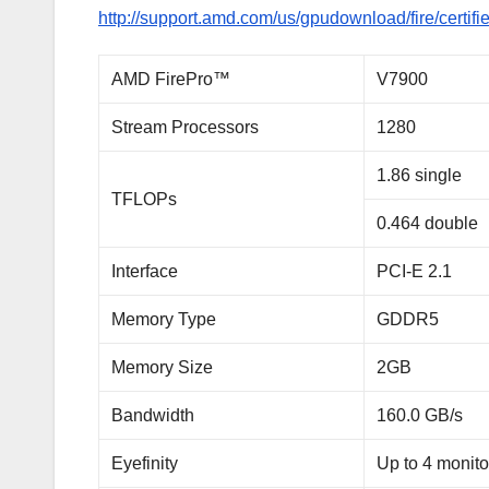
http://support.amd.com/us/gpudownload/fire/certifi
AMD FirePro™
V7900
Stream Processors
1280
1.86 single
TFLOPs
0.464 double
Interface
PCI-E 2.1
Memory Type
GDDR5
Memory Size
2GB
Bandwidth
160.0 GB/s
Eyefinity
Up to 4 monito