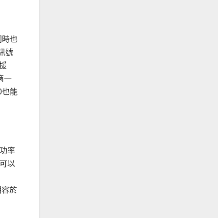
 同時也
將訊號
支援
商一
00也能
的功率
 可以
相容於