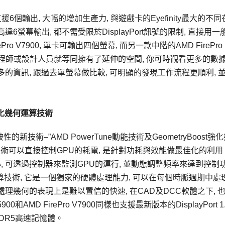
支援6個輸出, 大幅的增加生產力, 與遊戲卡的Eyefinity最大的不
6螢幕輸出, 都不需受限於DisplayPort訊號的限制, 直接用一
o V7900, 單卡可輸出四個螢幕, 而另一款中階的AMD FirePro
螢幕, 工程師或設計人員就等同擁有了延伸的空間, 你可時觀看更多的數據
多的資訊, 跟過去單螢幕做比較, 可明顯的發現工作流程更順利, 
t 強化幾何運算技術
破性的新技術–”AMD PowerTune動能技術及GeometryBoost強
管理的技術可以直接控制GPU的耗電, 是針對功耗與效能做最佳化的利
, 可透過控制器來監測GPU的運行, 並動態調整頻率來達到控制
何運算技術, 它是一個獨家的硬體處理能力, 可以在每個時脈週期中處
處理幾何的表現上是難以置信的快速, 在CAD及DCC軟體之下, 
和AMD FirePro V7900同樣也支援最新版本的DisplayPort 1
DDR5高速記憶體。