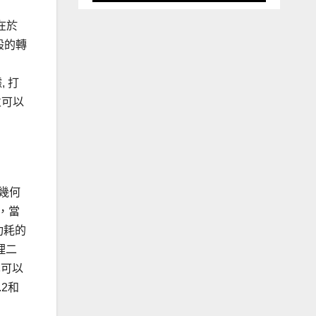
同在於
般的轉
, 打
並可以
化幾何
用，當
功耗的
理二
也可以
.2和