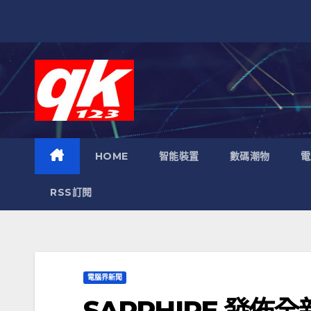
跳
至
內
容
HOME
智能裝置
數碼潮物
電
RSS訂閱
電腦界新聞
SAPPHIRE 發佈全