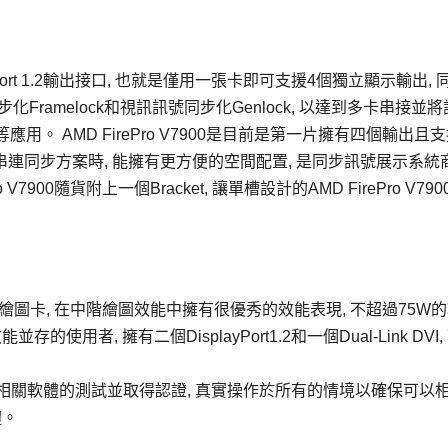
alyPort 1.2輸出接口, 也就是僅用一張卡即可支援4個獨立顯示輸出,
像同步化Framelock和視訊訊號同步化Genlock, 以達到多卡串接並
應用。 AMD FirePro V7900是目前是第一片擁有四個輸出且
串連同步方案時, 能擁有更方便的空間配置, 是同步訊號展示系統
7900隨貨附上一個Bracket, 讓單槽設計的AMD FirePro V79
階主流的繪圖卡, 在中階繪圖效能中擁有很優秀的效能表現, 不超過75W
者, 擁有二個DisplayPort1.2和一個Dual-Link DVI,
工程等相關軟體的測試並取得認證, 真實操作於所有的情境以確保可以
體。