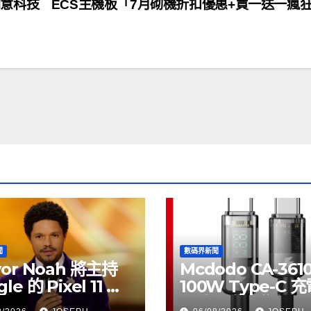
意科技
ECS主機板「7月砌機折扣優惠+買一送一瘋
聞
數碼界新聞
vor Noah 將主持
Mcdodo CA-361
le 的 Pixel 11 推
100W Type-C 
動
正式上市，售價