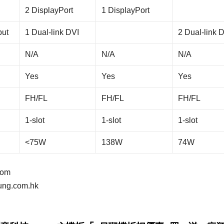
2 DisplayPort
1 DisplayPort
put
1 Dual-link DVI
2 Dual-link 
N/A
N/A
N/A
Yes
Yes
Yes
FH/FL
FH/FL
FH/FL
1-slot
1-slot
1-slot
<75W
138W
74W
com
.com.hk