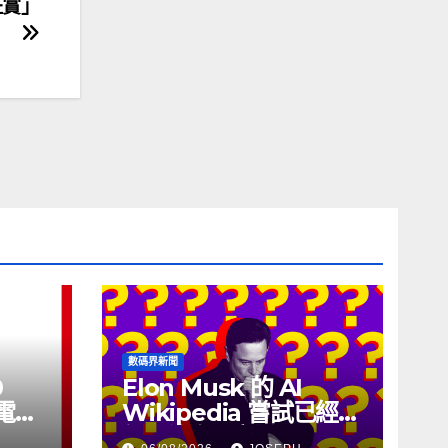
狂賞」
數碼界新聞
0
Elon Musk 的 AI
充電線
Wikipedia 嘗試已經幾
個月沒有更新了