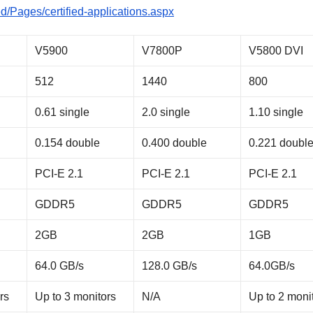
ed/Pages/certified-applications.aspx
V5900
V7800P
V5800 DVI
512
1440
800
0.61 single
2.0 single
1.10 single
0.154 double
0.400 double
0.221 doubl
PCI-E 2.1
PCI-E 2.1
PCI-E 2.1
GDDR5
GDDR5
GDDR5
2GB
2GB
1GB
64.0 GB/s
128.0 GB/s
64.0GB/s
rs
Up to 3 monitors
N/A
Up to 2 moni