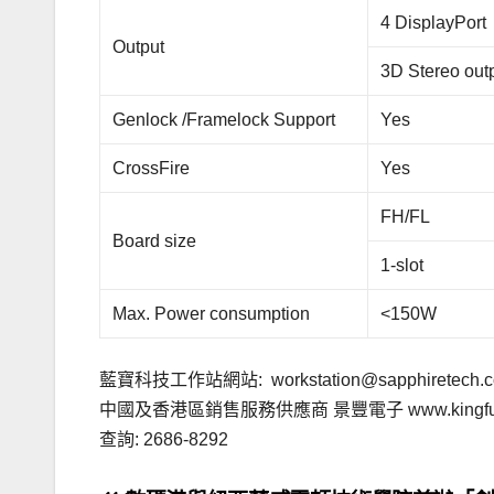
4 DisplayPort
Output
3D Stereo out
Genlock /Framelock Support
Yes
CrossFire
Yes
FH/FL
Board size
1-slot
Max. Power consumption
<150W
藍寶科技工作站網站:
workstation@sapphiretech.
中國及香港區銷售服務供應商 景豐電子 www.kingfung
查詢: 2686-8292