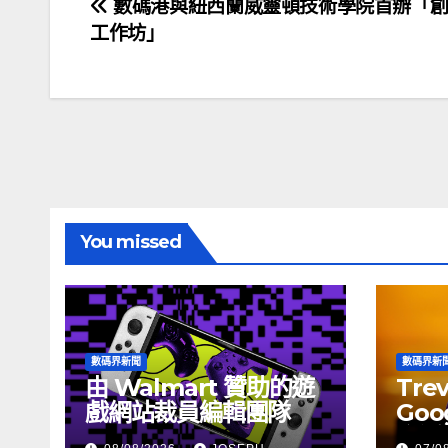
文
數碼港與紐西蘭威靈頓技術學院首辦「創
工作坊」
章
導
覽
You missed
數碼界新聞
數碼界新
由 Walmart 贊助的遊
Tre
戲網站裁員編輯團隊
Goog
介活