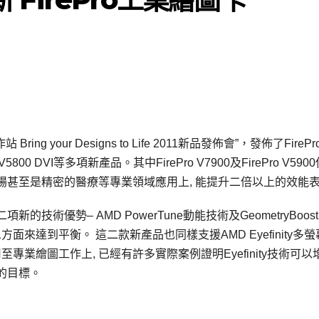
ng your Designs to Life 2011新品發佈會”，發佈了FirePr
rePro V5800 DVI等多項新產品。其中FirePro V7900及FirePro V590
市場甚至是精密的醫療等專業領域應用上, 能提升二倍以上的效能
術優勢– AMD PowerTune動能技術及GeometryBoos
來達到平衡。 這二款新產品也同樣支援AMD Eyefinity多螢
至專業繪圖工作上, 已經有許多實際案例證明Eyefinity技術可以
力的目標。