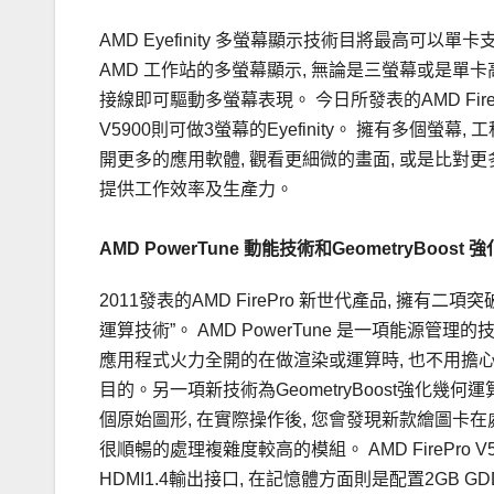
AMD Eyefinity 多螢幕顯示技術目將最高可以單卡
AMD 工作站的多螢幕顯示, 無論是三螢幕或是單卡高達
接線即可驅動多螢幕表現。 今日所發表的AMD FirePr
V5900則可做3螢幕的Eyefinity。 擁有多個
開更多的應用軟體, 觀看更細微的畫面, 或是比對更
提供工作效率及生產力。
AMD PowerTune 動能技術和GeometryBoos
2011發表的AMD FirePro 新世代產品, 擁有二項突
運算技術”。 AMD PowerTune 是一項能源
應用程式火力全開的在做渲染或運算時, 也不用擔心
目的。另一項新技術為GeometryBoost強化幾
個原始圖形, 在實際操作後, 您會發現新款繪圖卡在
很順暢的處理複雜度較高的模組。 AMD FirePro V5900
HDMI1.4輸出接口, 在記憶體方面則是配置2GB G