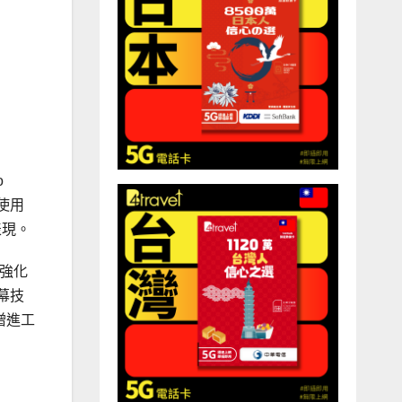
o
0使用
表現。
t強化
幕技
增進工