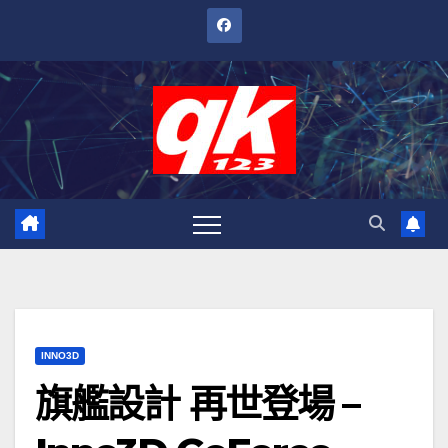
跳
至
內
容
INNO3D
旗艦設計 再世登場 –