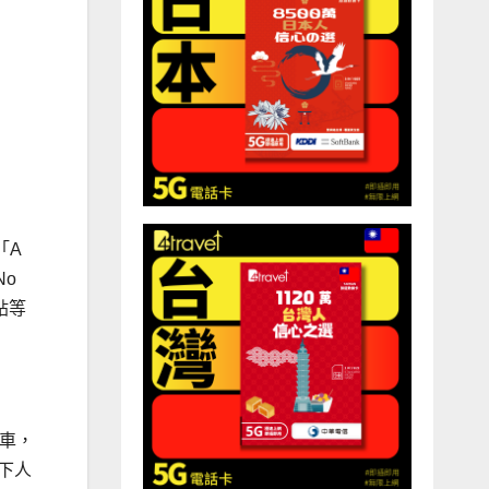
「A
No
貼等
輪車，
下人