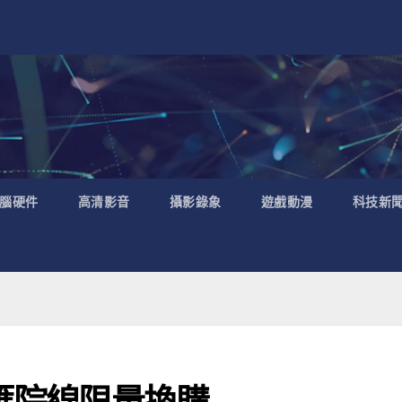
腦硬件
高清影音
攝影錄象
遊戲動漫
科技新
老匯院線限量換購