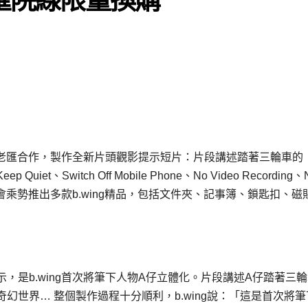
和百老匯合作，製作全新片頭觀影提示短片：片段講述踏著三輪車的
witch Off Mobile Phone、No Video Recording、
會乘勢推出多款b.wing精品，包括文件夾、記事簿、鎖匙扣、磁
，是b.wing首次將筆下人物A仔立體化。片段講述A仔踏著三
世界… 整個製作過程十分順利，b.wing說：「這是首次將筆