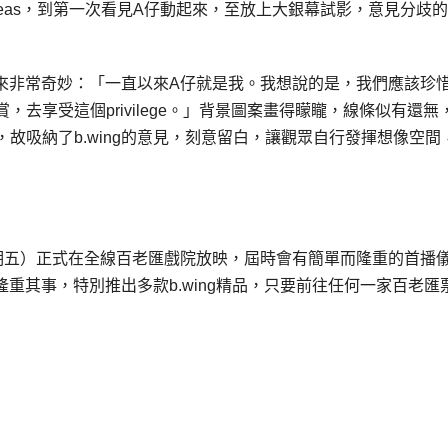
m ideas，到第一次看見A仔動起來，至放上大銀幕試影，意見分歧
界向來非常奇妙：「一直以來A仔就是我。我想說的是，我們應該珍
去享受這個privilege。」背景圖案畫得矇矓，線條似有還無
故吸納了b.wing的意見，刻意留白，讓觀眾自行發揮想像空間
（星期五）正式在全線百老匯戲院放映，屆時會有簡單而隆重的首播
隆重其事，特別推出多款b.wing精品，只要前往任何一家百老匯