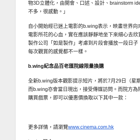
物3D立體化，由開會、口述、設計、brainstor
不多，很感動。」
自小開始經已迷上電影的b.wing表示，映畫世
電影所花的心血，實在應該靜靜地坐下來細心去欣賞，
製作公司「如是製作」考慮到片段會播放一段日子，
每次觀賞的感覺都不一樣。
b.wing紀念品百老匯院線限量換購
全新b.wing版本觀影提示短片，將於7月29日
而b.wing亦會當日現出，接受傳媒訪問。而院方為
購買戲票，即可以優惠價換取以下其中一款：
更多詳情，請瀏覽
www.cinema.com.hk