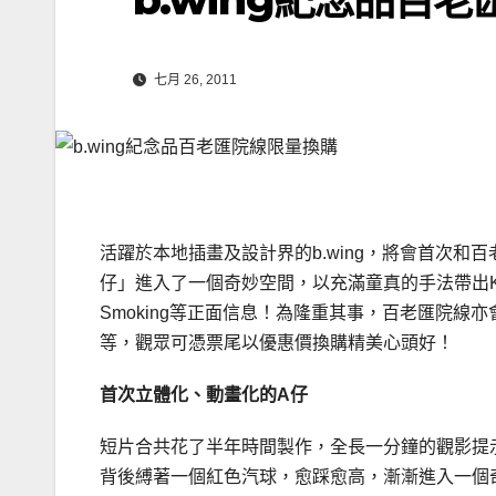
七月 26, 2011
活躍於本地插畫及設計界的b.wing，將會首次
仔」進入了一個奇妙空間，以充滿童真的手法帶出Keep Quiet、S
Smoking等正面信息！為隆重其事，百老匯院線亦
等，觀眾可憑票尾以優惠價換購精美心頭好！
首次立體化、動畫化的A仔
短片合共花了半年時間製作，全長一分鐘的觀影提示
背後縛著一個紅色汽球，愈踩愈高，漸漸進入一個奇幻