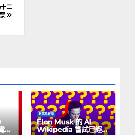
過十二
船票
數碼界新聞
0
Elon Musk 的 AI
充電線
Wikipedia 嘗試已經幾