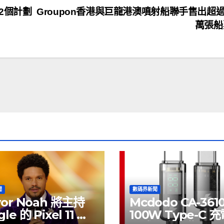
2個計劃
Groupon香港與巨龍港澳噴射船聯手售出超
萬張
聞
數碼界新聞
vor Noah 將主持
Mcdodo CA-361
le 的 Pixel 11 推
100W Type-C 