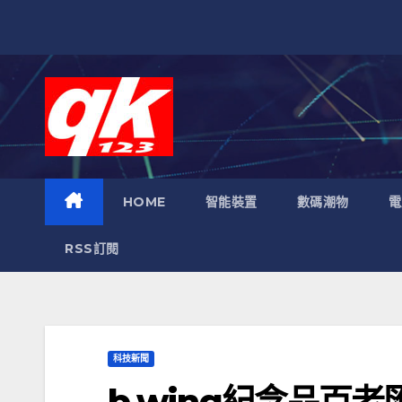
跳
至
內
容
HOME
智能裝置
數碼潮物
電
RSS訂閱
科技新聞
b.wing紀念品百