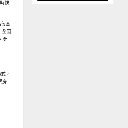
的時候
惜每套
，全因
，令
儀式，
票房