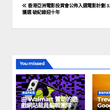
文
香港亞洲電影投資會公佈入選電影計劃 3
獲選 破紀錄迎十年
章
導
覽
You missed
數碼界新聞
數碼界新
由 Walmart 贊助的遊
Tre
戲網站裁員編輯團隊
Goog