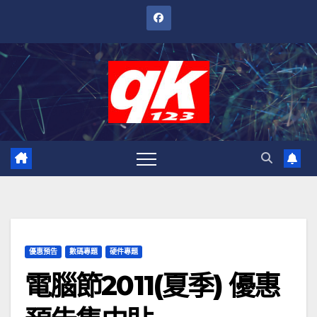
跳
至
內
容
優惠預告
數碼專題
硬件專題
電腦節2011(夏季) 優惠