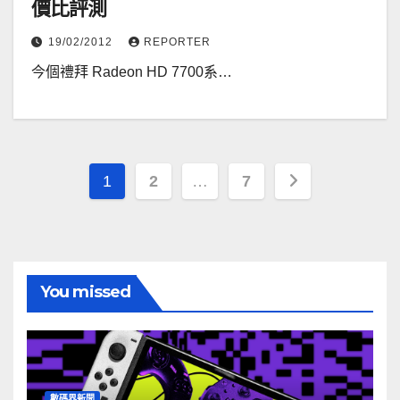
價比評測
19/02/2012
REPORTER
今個禮拜 Radeon HD 7700系…
文
1
2
…
7
章
分
頁
You missed
數碼界新聞