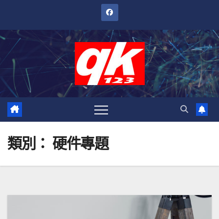
跳
至
內
容
類別：
硬件專題