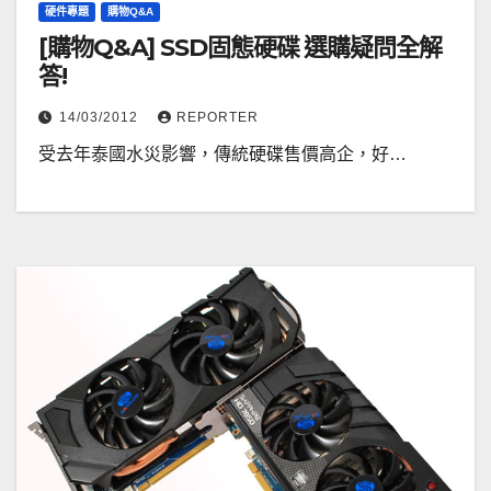
硬件專題
購物Q&A
[購物Q&A] SSD固態硬碟 選購疑問全解
答!
14/03/2012
REPORTER
受去年泰國水災影響，傳統硬碟售價高企，好…