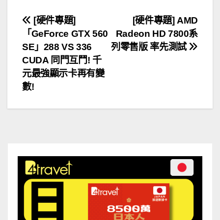
文
[硬件專題]
[硬件專題] AMD
「GeForce GTX 560
Radeon HD 7800系
章
SE」288 VS 336
列零售版 率先測試
導
CUDA 同門互鬥! 千
元最強顯示卡再有變
覽
數!