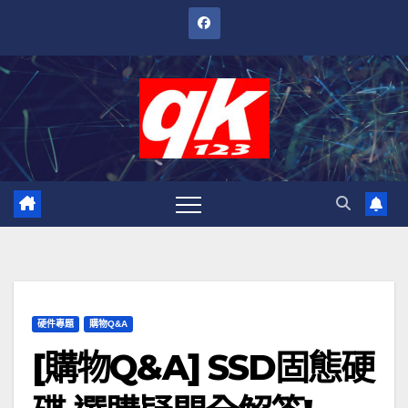
跳
至
內
容
硬件專題
購物Q&A
[購物Q&A] SSD固態硬