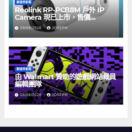
數碼界新聞
Reolink RP-PCB8M 戶外 IP
Camera 現已上市，售價
HK$722
09/08/2026
JOSEPH
數碼界新聞
由 Walmart 贊助的遊戲網站裁員
編輯團隊
08/08/2026
JOSEPH