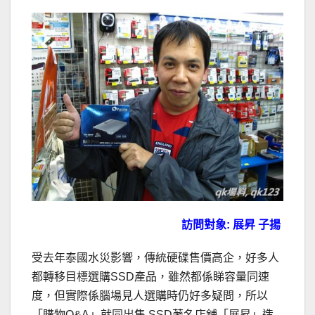
訪問對象: 展昇 子揚
受去年泰國水災影響，傳統硬碟售價高企，好多人
都轉移目標選購SSD產品，雖然都係睇容量同速
度，但實際係腦場見人選購時仍好多疑問，所以
「購物Q&A」就同出售 SSD著名店舖「展昇」造