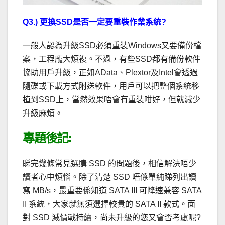
Q3.) 更換SSD是否一定要重裝作業系統?
一般人認為升級SSD必須重裝Windows又要備份檔
案，工程龐大煩複。不過，有些SSD都有備份軟件
協助用戶升級，正如AData、Plextor及Intel會透過
隨碟或下載方式附送軟件，用戶可以把整個系統移
植到SSD上，當然效果唔會有重裝咁好，但就減少
升級麻煩。
專題後記:
睇完幾條常見選購 SSD 的問題後，相信解決唔少
讀者心中煩惱。除了清楚 SSD 唔係單純睇列出讀
寫 MB/s，最重要係知道 SATA III 可降速兼容 SATA
II 系統，大家就無須選擇較貴的 SATA II 款式。面
對 SSD 減價戰持續，尚未升級的您又會否考慮呢?