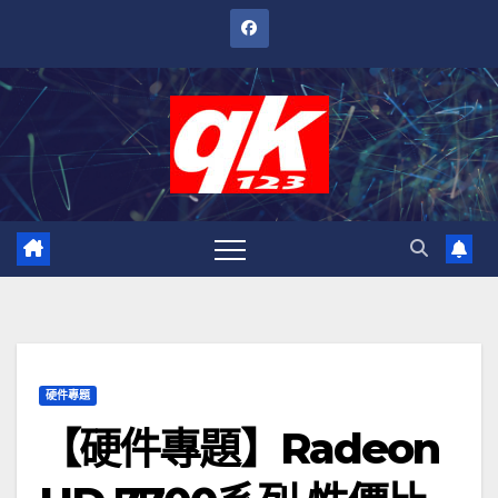
跳
至
內
容
硬件專題
【硬件專題】Radeon