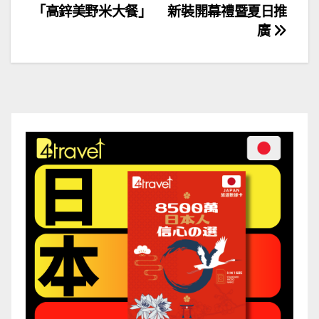
「高鋅美野米大餐」
新裝開幕禮暨夏日推
章
廣
導
覽