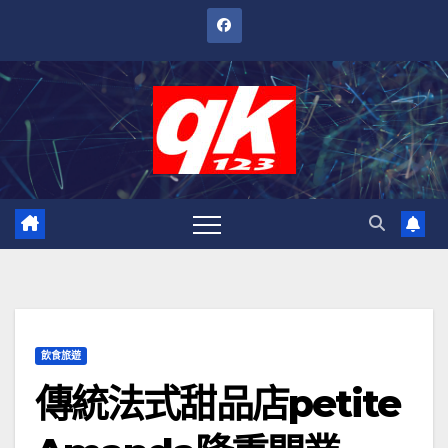
跳
至
內
容
飲食旅遊
傳統法式甜品店petite