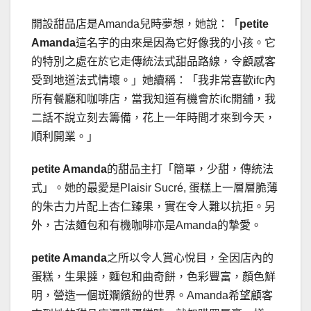
開設甜品店是Amanda兒時夢想，她說：「
petite
Amanda
這名字的由來是因為它好像我的小孩。它
的特別之處在於它走傳統法式甜品路線，令顧感客
受到地道法式情壞。」她續稱：「我非常喜歡ifc內
所有餐廳和咖啡店，當我知道有機會於ifc開舖，我
二話不說立刻去籌備，花上一年時間才來到今天，
順利開業。」
petite Amanda
的甜品主打「簡單，少甜，傳統法
式」。她的最愛是Plaisir Sucré, 蛋糕上一層層脆薄
的朱古力片配上杏仁臻果，實在令人難以抗拒。另
外，古法麵包和有機咖啡亦是Amanda的摯愛。
petite Amanda
之所以令人賞心悅目，全因店內的
蛋糕，生果撻，麵包和曲奇餅，色彩豐富，顏色鮮
明，營造一個斑斕繽紛的世界。Amanda希望顧客