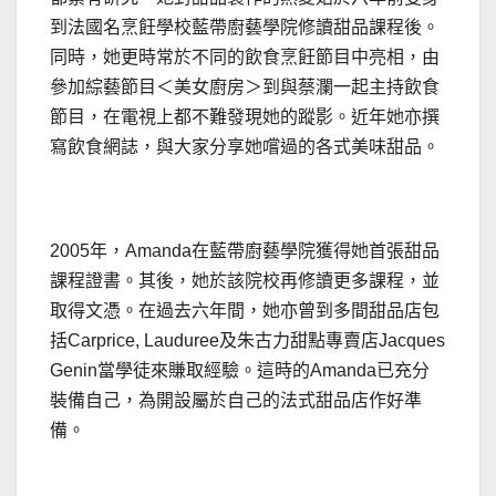
到法國名烹飪學校藍帶廚藝學院修讀甜品課程後。
同時，她更時常於不同的飲食烹飪節目中亮相，由
參加綜藝節目＜美女廚房＞到與蔡瀾一起主持飲食
節目，在電視上都不難發現她的蹤影。近年她亦撰
寫飲食網誌，與大家分享她嚐過的各式美味甜品。
2005年，Amanda在藍帶廚藝學院獲得她首張甜品
課程證書。其後，她於該院校再修讀更多課程，並
取得文憑。在過去六年間，她亦曾到多間甜品店包
括Carprice, Lauduree及朱古力甜點專賣店Jacques
Genin當學徒來賺取經驗。這時的Amanda已充分
裝備自己，為開設屬於自己的法式甜品店作好準
備。