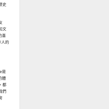
歷史
友
和文
的喜
作人的
e是
的體
，都
我們
房