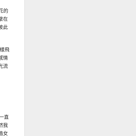
花的
繫在
彼此
這樣飛
感情
光流
我一直
然我
過女