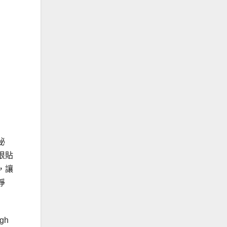
秘
很貼
，讓
掙
gh