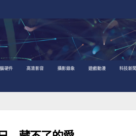
腦硬件
高清影音
攝影錄象
遊戲動漫
科技新
5日 藏不了的愛