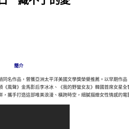
簡介
銷同名作品，曾獲亞洲太平洋美國文學獎榮譽推薦。以早期作品
領《風聲》金馬影后李冰冰、《我的野蠻女友》韓國首席女星全
併，攜手打造這部唯美浪漫、橫跨時空，細膩描繪女性情感的電