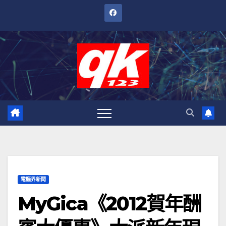
跳
至
內
容
電腦界新聞
MyGica《2012賀年酬