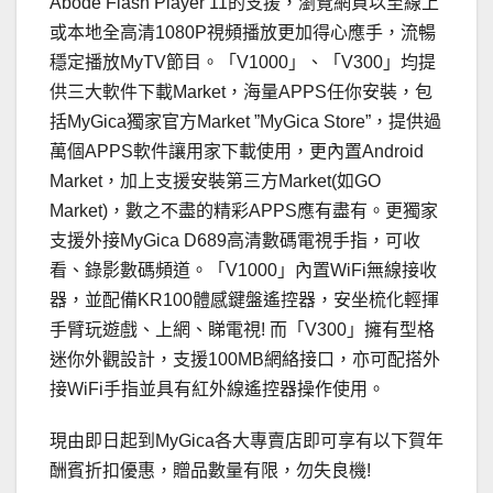
Abode Flash Player 11的支援，瀏覽網頁以至線上
或本地全高清1080P視頻播放更加得心應手，流暢
穩定播放MyTV節目。「V1000」、「V300」均提
供三大軟件下載Market，海量APPS任你安裝，包
括MyGica獨家官方Market ”MyGica Store”，提供過
萬個APPS軟件讓用家下載使用，更內置Android
Market，加上支援安裝第三方Market(如GO
Market)，數之不盡的精彩APPS應有盡有。更獨家
支援外接MyGica D689高清數碼電視手指，可收
看、錄影數碼頻道。「V1000」內置WiFi無線接收
器，並配備KR100體感鍵盤遙控器，安坐梳化輕揮
手臂玩遊戲、上網、睇電視! 而「V300」擁有型格
迷你外觀設計，支援100MB網絡接口，亦可配搭外
接WiFi手指並具有紅外線遙控器操作使用。
現由即日起到MyGica各大專賣店即可享有以下賀年
酬賓折扣優惠，贈品數量有限，勿失良機!