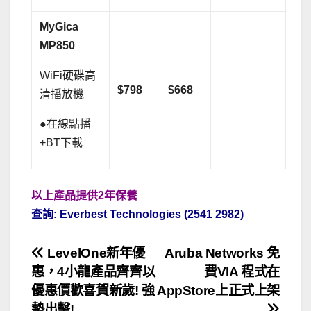
MyGica
MP850
WiFi硬碟高
$798
$668
清播放機
●在線點播
+BT下載
以上產品提供
2年保養
查詢: Everbest Technologies (2541 2982)
文
LevelOne新年優
Aruba Networks 免
惠，4小龍產品齊齊以
費VIA 程式在
章
優惠價歡喜賀新歲! 強
AppStore上正式上架
勢出擊!