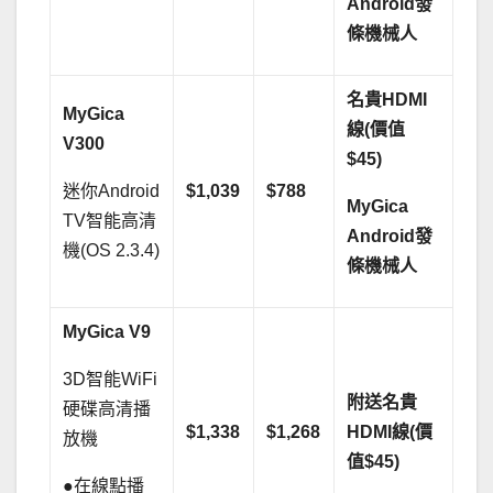
Android
發
條機械人
名貴HDMI
MyGica
線(價值
V300
$45)
迷你Android
$1,039
$788
MyGica
TV智能高清
Android
發
機(OS 2.3.4)
條機械人
MyGica V9
3D智能WiFi
附送名貴
硬碟高清播
$1,338
$1,268
HDMI線(價
放機
值$45)
●在線點播