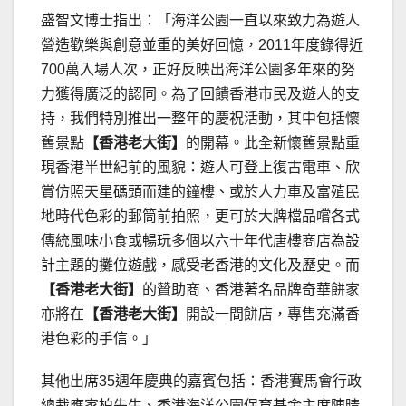
盛智文博士指出：「海洋公園一直以來致力為遊人
營造歡樂與創意並重的美好回憶，2011年度錄得近
700萬入場人次，正好反映出海洋公園多年來的努
力獲得廣泛的認同。為了回饋香港市民及遊人的支
持，我們特別推出一整年的慶祝活動，其中包括懷
舊景點
【香港老大街】
的開幕。此全新懷舊景點重
現香港半世紀前的風貌：遊人可登上復古電車、欣
賞仿照天星碼頭而建的鐘樓、或於人力車及富殖民
地時代色彩的郵筒前拍照，更可於大牌檔品嚐各式
傳統風味小食或暢玩多個以六十年代唐樓商店為設
計主題的攤位遊戲，感受老香港的文化及歷史。而
【香港老大街】
的贊助商、香港著名品牌奇華餅家
亦將在
【香港老大街】
開設一間餅店，專售充滿香
港色彩的手信。」
其他出席35週年慶典的嘉賓包括：香港賽馬會行政
總裁應家柏先生、香港海洋公園保育基金主席陳晴