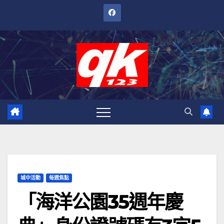
跳
至
內
容
城中活動
每週焦點
「海洋公園35週年慶