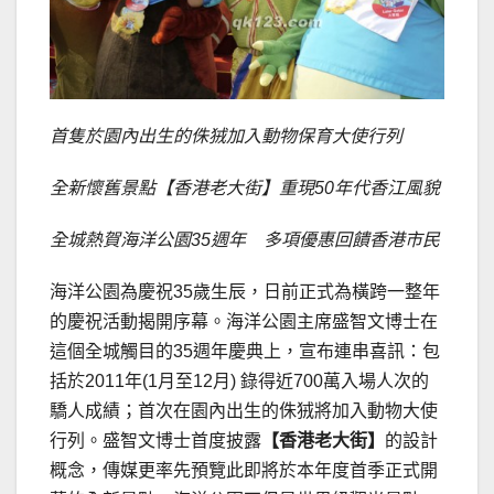
首隻於園內出生的侏狨加入動物保育大使行列
全新懷舊景點【香港老大街】
重現
50
年代香江風貌
全城熱賀海洋公園
35
週年 多項優惠回饋香港市民
海洋公園為慶祝35歲生辰，日前正式為橫跨一整年
的慶祝活動揭開序幕。海洋公園主席盛智文博士在
這個全城觸目的35週年慶典上，宣布連串喜訊：包
括於2011年(1月至12月) 錄得近700萬入場人次的
驕人成績；首次在園內出生的侏狨將加入動物大使
行列。盛智文博士首度披露
【香港老大街】
的設計
概念，傳媒更率先預覽此即將於本年度首季正式開