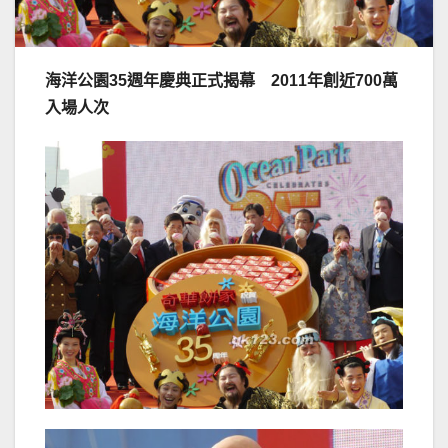
海洋公園
35
週年慶典正式揭幕 2011
年創近
700
萬
入場人次