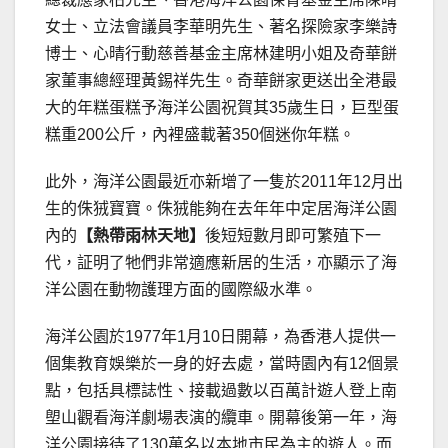
女士、立法會議員李華明先生、著名探險家李樂詩
博士、心晴行動慈善基金主席林建明小姐及奇華餅
家董事總經理黃錫祥先生。奇華餅家更送出全港最
大的年糕蛋糕予海洋公園祝賀其35歲生日，巨型蛋
糕重200公斤，內裡盛載著350個迷你年糕。
此外，海洋公園最近亦新增了一隻於2011年12月出
生的侏狨寶寶。侏狨能夠在去年年中定居海洋公園
內的
【
熱帶雨林天地
】
後短短數月即可繁殖下一
代，証明了牠們非常適應新居的生活，亦顯示了海
洋公園在動物護理方面的國際級水準。
海洋公園於1977年1月10日開幕，為香港人提供一
個集教育娛樂於一身的好去處，當時園內有12個景
點，包括具標誌性、接載過數以百萬計遊人登上南
塱山觀看海洋劇場表演的纜車。開幕後第一年，海
洋公園接待了130萬名以本地市民為主的遊人。而