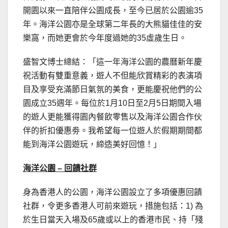
開園以來一直陪伴公園成長，至今已居於公園逾35
年。海洋公園亦是全球第二年長的大熊貓佳佳的安
樂窩，而她更會於今年度過她的35虛歲生日。
盛智文博士總結：「這一年海洋公園的農曆新年慶
祝活動有雙重意義，遊人不但能欣賞精彩的表演項
目及享受充滿節日氣氛的美食，更能慶祝他們的公
園成立35週年。每位於1月10日至2月5日期間入場
的遊人更能獲得園內餐飲零售以及海洋公園合作伙
伴的折扣優惠劵。我希望每一位遊人於假期期間都
能到海洋公園遊玩，締造美好回憶！」
海洋公園
–
回饋社群
身為香港人的公園，海洋公園設立了多項優惠回饋
社群，令更多香港人可前來遊玩，措施包括：1) 為
於生日當天入場及65歲或以上的香港市民、持「殘