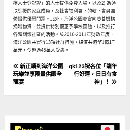
疾人士登記證」的人士提供免費入場，以及2) 為領
取綜援的家庭成員，及社會福利署下的轄下會員團
體提供優惠門票。此外，海洋公園亦會向慈善機構
捐贈物資，並提供特別優惠予學校團體，以及推行
各類關懷社區的活動。於2010-2011年財政年度，
海洋公園共實行13項社群措施，總值共港幣1億1千
萬元，令超過45萬人受惠。
文
新正頭到海洋公園
qk123祝各位「龍年
玩樂並享限量供應全
行好運，日日有食
章
龍宴
神」！
導
覽