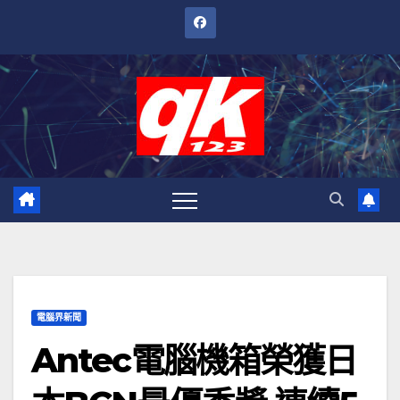
跳
至
內
容
電腦界新聞
Antec電腦機箱榮獲日