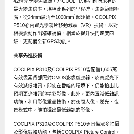
42倍光學變焦鏡頭，乃COOLPIX系列前所未有的
最大變焦倍率，堪稱此系列的里程碑。焦距範圍極
1
廣，從24mm廣角至1000mm
超遠攝。COOLPIX
P510亦內置光學鏡片移動減震（VR）技術，以對
相機震動作出精確補償，相當於提升快門速度四
級，更配備全新GPS功能。
共享先進技術
COOLPIX P310及COOLPIX P510皆配備1,605萬
有效像素背部照射CMOS影像感應器，於高感光下
有效減低雜訊，即使在昏暗的環境下，仍能拍出比
預期更少雜訊的精彩影像。此外，更內置減低雜訊
功能，利用影像重疊技術，於夜間人像、逆光、夜
景模式中，能拍攝出最低雜訊的影像。
COOLPIX P310及COOLPIX P510更具備眾多拍攝
及影像編輯功能，包括COOLPIX Picture Control，