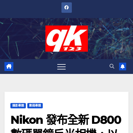
跳
至
內
容
攝影專題
數碼專題
Nikon 發布全新 D800