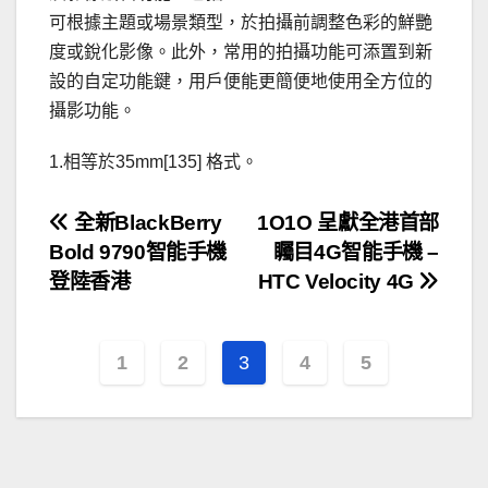
可根據主題或場景類型，於拍攝前調整色彩的鮮艷
度或銳化影像。此外，常用的拍攝功能可添置到新
設的自定功能鍵，用戶便能更簡便地使用全方位的
攝影功能。
1.相等於35mm[135] 格式。
文
全新BlackBerry
1O1O 呈獻全港首部
Bold 9790智能手機
矚目4G智能手機 –
章
登陸香港
HTC Velocity 4G
導
覽
1
2
3
4
5