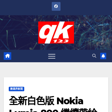
跳
至
內
容
數碼界新聞
全新白色版 Nokia