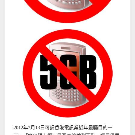
2012
年
2
月
13
日可謂香港電訊業近年最矚目的一