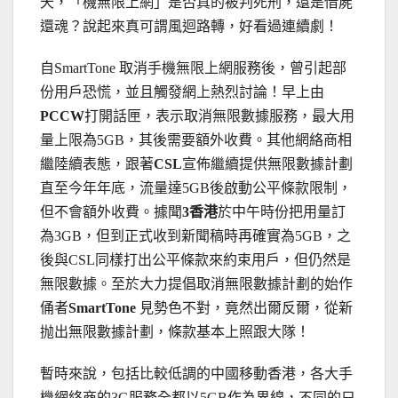
天，「機無限上網」是否真的被判死刑，還是借屍
還魂？說起來真可謂風迴路轉，好看過連續劇！
自
SmartTone
取消手機無限上網服務後，曾引起部
份用戶恐慌，並且觸發網上熱烈討論！早上由
PCCW
打開話匣，表示取消無限數據服務，最大用
量上限為
5GB
，其後需要額外收費。其他網絡商相
繼陸續表態，跟著
CSL
宣佈繼續提供無限數據計劃
直至今年年底，流量達
5GB
後啟動公平條款限制，
但不會額外收費。據聞
3
香港
於中午時份把用量訂
為
3GB
，但到正式收到新聞稿時再確實為
5GB
，之
後與
CSL
同樣打出公平條款來約束用戶，但仍然是
無限數據。至於大力提倡取消無限數據計劃的始作
俑者
SmartTone
見勢色不對，竟然出爾反爾，從新
抛出無限數據計劃，條款基本上照跟大隊！
暫時來說，包括比較低調的中國移動香港，各大手
機網絡商的
3G
服務全都以
5GB
作為界線，不同的只