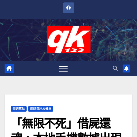
跳
至
內
容
每週焦點
網絡資訊及優惠
「無限不死」借屍還