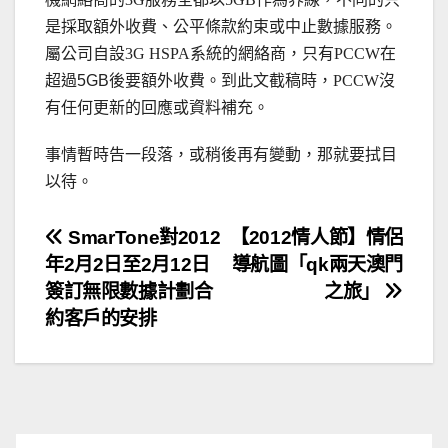
是採取額外收費、公平條款約束或中止數據服務。
屬公司自設
3G HSPA
系統的網絡商，只有
PCCW
在
超過5GB後要額外收費。到此文截稿時，
PCCW
沒
有任何更新的回應或資料補充。
事情暫時告一段落，或稍後再有變動，那就要拭目
以待。
文
SmarTone對2012
【2012情人節】情侶
年2月2日至2月12日
導航圖「qk兩天澳門
章
簽訂無限數據計劃合
之旅」
導
約客戶的安排
覽