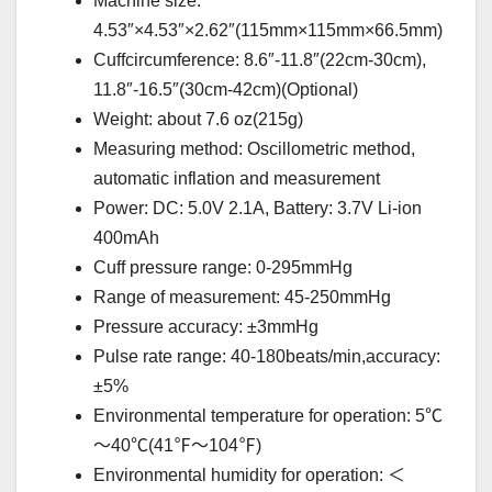
Machine size:
4.53″×4.53″×2.62″(115mm×115mm×66.5mm)
Cuffcircumference: 8.6″-11.8″(22cm-30cm),
11.8″-16.5″(30cm-42cm)(Optional)
Weight: about 7.6 oz(215g)
Measuring method: Oscillometric method,
automatic inflation and measurement
Power: DC: 5.0V 2.1A, Battery: 3.7V Li-ion
400mAh
Cuff pressure range: 0-295mmHg
Range of measurement: 45-250mmHg
Pressure accuracy: ±3mmHg
Pulse rate range: 40-180beats/min,accuracy:
±5%
Environmental temperature for operation: 5℃
～40℃(41℉～104℉)
Environmental humidity for operation: ＜