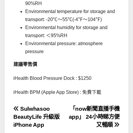
90%RH
Environmental temperature for storage and
transport: -20℃～55℃(-4℉～104℉)
Environmental humidity for storage and
transport: ＜95%RH
Environmental pressure: atmosphere
pressure
建議零售價
iHealth Blood Pressure Dock : $1250
iHealth BPM (Apple App Store) : 免費下載
文
Sulwhasoo
「now新聞直播手機
BeautyLife 升級版
app」 24小時睇方便
章
iPhone App
又暢順