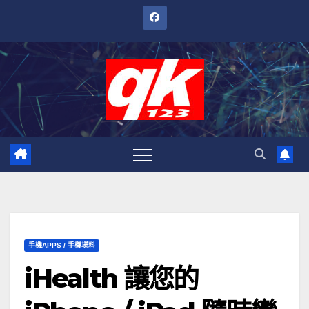
跳
至
內
容
手機APPS / 手機場料
iHealth 讓您的