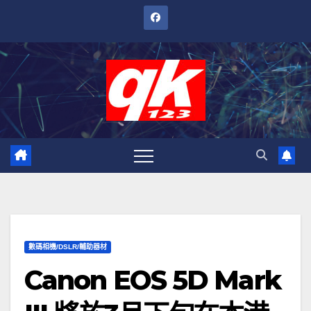
跳
至
內
容
數碼相機/DSLR/輔助器材
Canon EOS 5D Mark