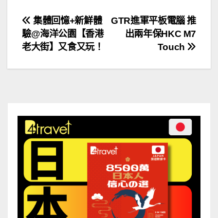
文
集體回憶+新鮮體
GTR進軍平板電腦 推
驗@海洋公園【香港
出兩年保HKC M7
章
老大街】又食又玩！
Touch
導
覽