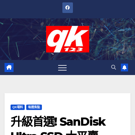
跳
至
內
容
QK場料
每週焦點
升級首選! SanDisk