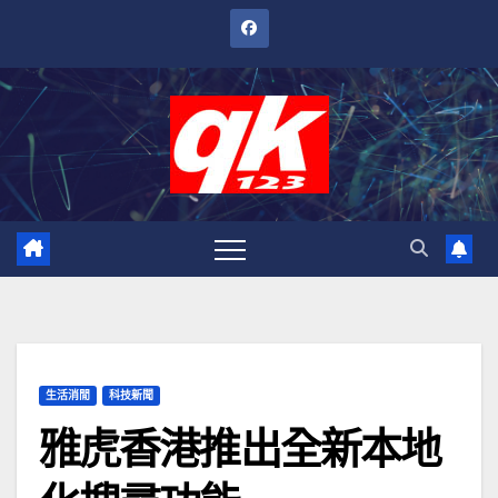
跳
至
內
容
生活消閒
科技新聞
雅虎香港推出全新本地