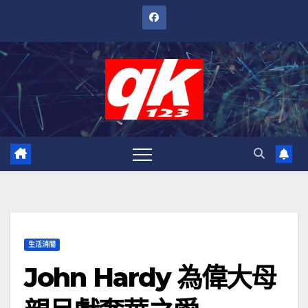
跳
至
內
容
生活消閒
John Hardy 為偉大母