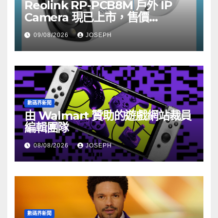
Reolink RP-PCB8M 戶外 IP
Camera 現已上市，售價
HK$722
09/08/2026
JOSEPH
數碼界新聞
由 Walmart 贊助的遊戲網站裁員
編輯團隊
08/08/2026
JOSEPH
數碼界新聞