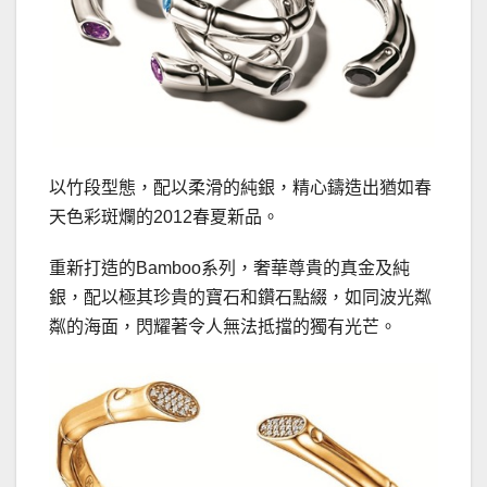
以竹段型態，配以柔滑的純銀，精心鑄造出猶如春
天色彩斑爛的2012春夏新品。
重新打造的Bamboo系列，奢華尊貴的真金及純
銀，配以極其珍貴的寶石和鑽石點綴，如同波光粼
粼的海面，閃耀著令人無法抵擋的獨有光芒。