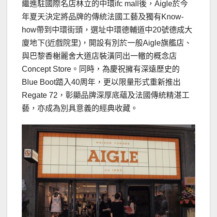
繼進駐國際名店林立的中環ifc mall後，Aigle於今
年夏天決定將品牌的傳統法國工藝及獨有Know-
how帶到中環街頭，選址中環德輔道中20號德成大
廈地下(近戲院里)，開設有別於一般Aigle旗艦店、
與巴黎香榭麗舍大道店裝潢同出一轍的概念店
Concept Store。同時，為慶祝擁有深遠歷史的
Blue Boot踏入40周年，更以限量形式重新推出
Regate 72，彰顯品牌深厚底蘊及法國傳統精湛工
藝，亦成為別具意義的經典收藏。