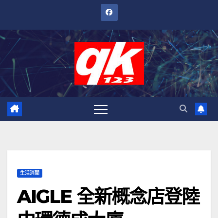
跳
至
內
容
生活消閒
AIGLE 全新概念店登陸