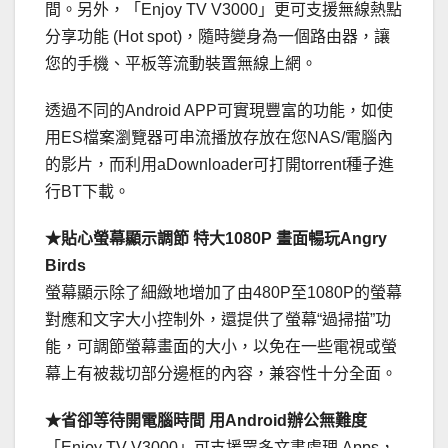
間。另外，「Enjoy TV V3000」更可支援無線熱點
分享功能 (Hot spot)，隨時變身為一個路由器，讓
您的手機、平板等流動裝置無線上網。
透過不同的Android APP可實現豐富的功能，如使
用ES檔案瀏覽器可串流播放存放在您NAS/電腦內
的影片，而利用aDownloader可打開torrent種子進
行BT下載。
★貼心螢幕顯示調節 特大1080P 畫面暢玩Angry
Birds
螢幕顯示除了細緻地增加了由480P至1080P的螢幕
對應和文字大小控制外，還提供了螢幕“過掃描”功
能，可調節螢幕畫面的大小，以免在一些電視或螢
幕上有被裁切部分邊框的內容，兼容性十分全面。
★省卻等待開電腦時間 用Android辦公無難度
「Enjoy TV V3000」可支援眾多文書處理 Apps，