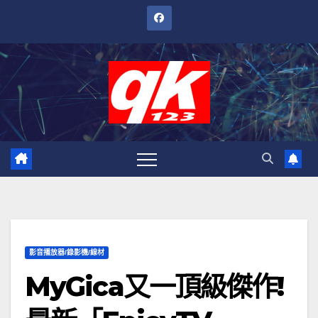
跳
至
內
容
影音播放器/錄影機/線材
MyGica又一頂級傑作!