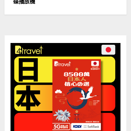
導
碟播放機
覽