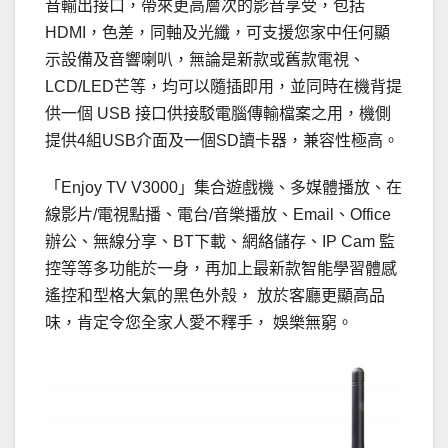
音輸出接口，帶來更高層次的影音享受，包括
HDMI，色差，同軸及光纖，可支援您家中任何顯
示設備及音響喇叭，無論是新款或舊款電視、
LCD/LED芒等，均可以隨插即用，並同時在機背提
供一個 USB 接口供接駁電腦傳輸檔案之用，機側
提供4組USB介面及一個SD讀卡器，兼容性極高。
「Enjoy TV V3000」集合遊戲機、多媒體播放、在
線影片/電視點播、電台/音樂播放、Email、Office
辦公、無線分享、BT下載、網絡儲存、IP Cam 監
控等等多功能於一身，再加上最新款智能學習體感
遙控和型格大氣的黑色外殼， 放於客廳更顯高品
味，肯定令您全家人愛不釋手， 娛樂無窮。