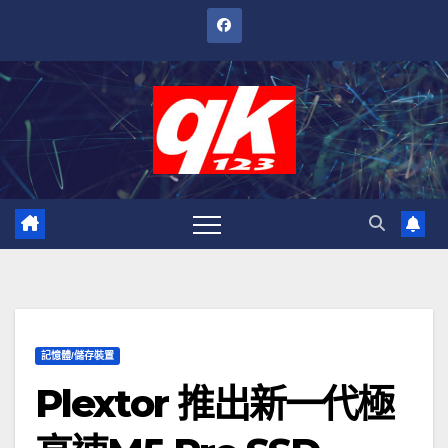
跳
至
內
容
記憶體/儲存裝置
Plextor 推出新一代極