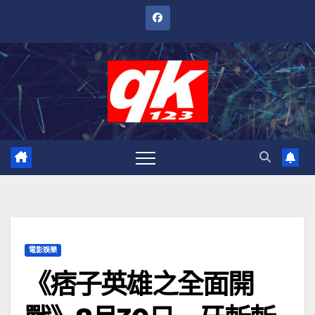
跳
至
內
容
電影娛樂
《痞子英雄之全面開