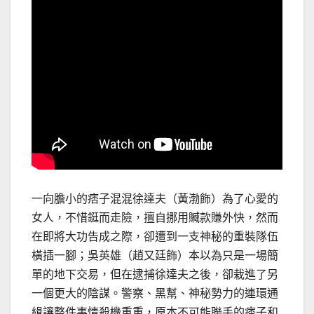
一向膽小的痞子混混徐達夫（黃渤飾）為了心愛的
女人，不惜鋌而走險，擅自挪用贓款賺外快，然而
在即將大功告成之際，卻遭到一支神秘的重裝隊伍
橫插一腳；吳英雄（趙又廷飾）本以為只是一場簡
單的地下交易，但在逮捕徐達夫之後，卻栽進了另
一個更大的陰謀。警察、黑幫、神秘勢力的連環通
緝讓整件事情殺機重重，原本不可能聯手的痞子和