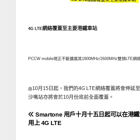
.
網絡覆蓋至主要港鐵車站
4G LTE
PCCW mobile
現正不斷擴展其
1800MHz/2600MHz
雙頻
LTE
網
10
月
15
日起，我們的
4G LTE
網絡覆蓋將會伸延
由
沙嘴站亦將會於
10
月份底前全面覆蓋。
文
Smartone 用戶十月十五日起可以在港
用上 4G LTE
章