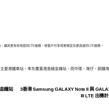
絡，讓其更有效地提供
LTE
服務，使客戶可享用更穩定及更高速的
LTE
服務。
至主要港鐵車站，率先覆蓋港島線金鐘站，而中環、灣仔、銅鑼
鐵金鐘站
3香港 Samsung GALAXY Note II 與 GALA
III LTE 出機