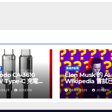
聞
數碼界新聞
odo CA-3610
Elon Musk 的 AI
W Type-C 充電線
Wikipedia 嘗
上市，售價
個月沒有更新了
8/2026
JOSEPH
06/08/2026
JOSEPH
115