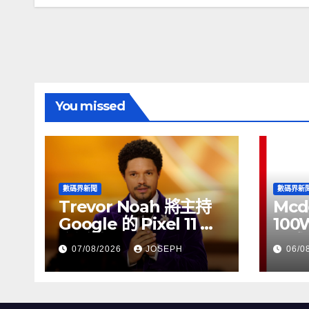
導
覽
You missed
數碼界新聞
數碼界新
Trevor Noah 將主持
Mcd
Google 的 Pixel 11 推
100
介活動
正式
07/08/2026
JOSEPH
06/0
HK$