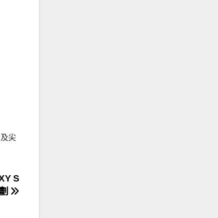
灣及尖
XY S
計劃