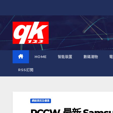
跳
至
內
容
HOME
智能裝置
數碼潮物
電
RSS訂閱
網絡資訊及優惠
PCCW 最新 Samsung