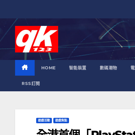
跳
至
內
容
HOME
智能裝置
數碼潮物
電
RSS訂閱
遊戲活動
遊戲焦點
全港首個「PlaySta