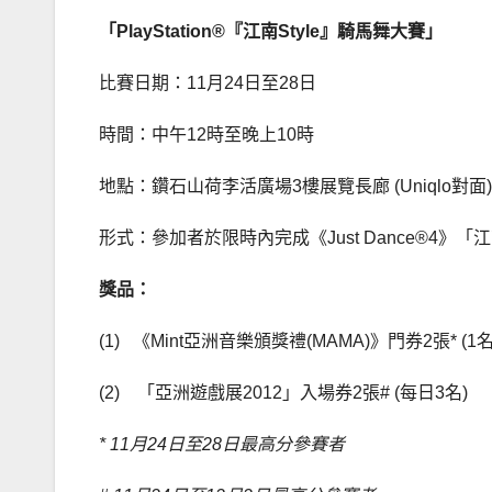
「
PlayStation®
『江南
Style
』騎馬舞大賽」
比賽日期：11月24日至28日
時間：中午12時至晚上10時
地點：鑽石山荷李活廣場3樓展覽長廊 (Uniqlo對面)
形式：參加者於限時內完成《Just Dance®4》
獎品：
(1) 《Mint亞洲音樂頒獎禮(MAMA)》門券2張* (1名
(2) 「亞洲遊戲展2012」入場券2張# (每日3名)
* 11
月
24
日至
28
日最高分參賽者