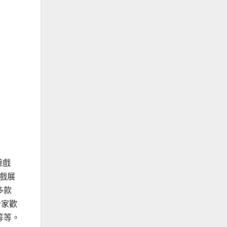
遊戲
遊戲展
多款
、合家歡
》等等。