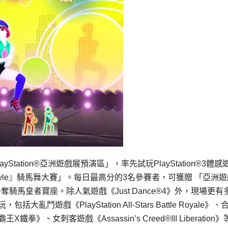
tation®亞洲遊戲展預演區」，率先試玩PlayStation®3體感
®『江南Style』騎馬舞大賽」。每日最高分的3名參賽者，可獲贈 「亞洲
奪騎馬皇者寶座。除人氣遊戲《Just Dance®4》外，現場更有
大亂鬥遊戲《PlayStation All-Stars Battle Royale》
王X鐵拳》、女刺客遊戲《Assassin’s Creed®III Liberation