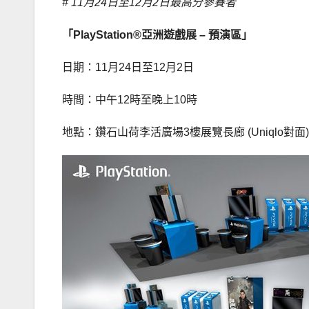
# 11
月
24
日至
12
月
2
日最高分參賽者
「
PlayStation®
亞洲遊戲展
–
預演區」
日期：11月24日至12月2日
時間：中午12時至晚上10時
地點：鑽石山荷李活廣場3樓展覽長廊 (Uniqlo對面)