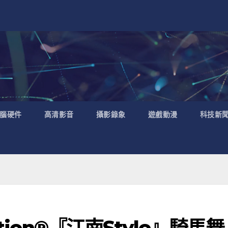
腦硬件
高清影音
攝影錄象
遊戲動漫
科技新
tion®『江南Style』騎馬舞