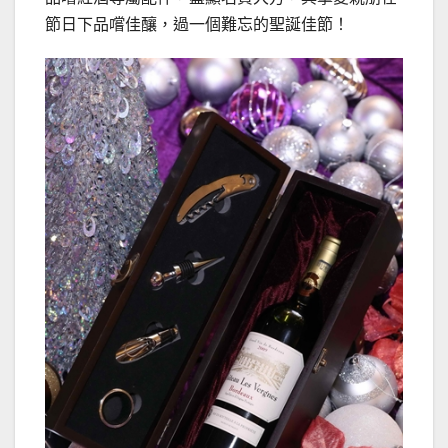
節日下品嚐佳釀，過一個難忘的聖誕佳節！