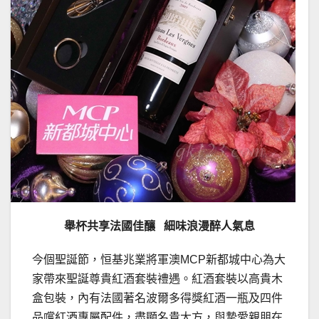
舉杯共享法國佳釀
細味
浪漫醉人氣息
今個聖誕節，恒基兆業將軍澳MCP新都城中心為大
家帶來聖誕尊貴紅酒套裝禮遇。紅酒套裝以高貴木
盒包裝，內有法國著名波爾多得獎紅酒一瓶及四件
品嚐紅酒專屬配件，盡顯名貴大方，與摯愛親朋在