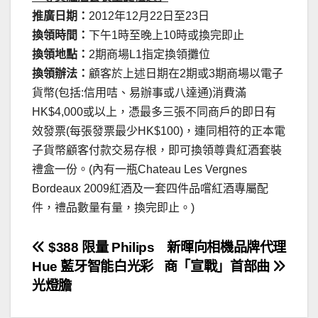
推廣日期：
2012年12月22日至23日
換領時間：
下午1時至晚上10時或換完即止
換領地點：
2期商場L1指定換領攤位
換領辦法：
顧客於上述日期在2期或3期商場以電子
貨幣(包括:信用咭、易辦事或八達通)消費滿
HK$4,000或以上，憑最多三張不同商戶的即日有
效發票(每張發票最少HK$100)，連同相符的正本電
子貨幣顧客付款交易存根，即可換領尊貴紅酒套裝
禮盒一份。(內有一瓶Chateau Les Vergnes
Bordeaux 2009紅酒及一套四件品嚐紅酒專屬配
件，禮品數量有量，換完即止。)
文
$388 限量 Philips
新暉向相機品牌代理
Hue 藍牙智能白光彩
商「宣戰」首部曲
章
光燈膽
導