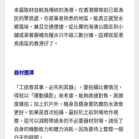
本篇取材自較為傳統的漁港，在香港開埠前已是漁
民的聚居處，亦是筆者熟悉的地區，能真正感受水
鄉風味，兼且交通便捷，從比賽的海濱公園走到小
舖或茶餐廳補充糧水只不過三數分鐘，這裡就是港
鳥南區的香港仔了。
器材選擇
「工欲善其事，必先利其器」，要拍攝比賽情況，
得就以「運動攝影」來考慮，能夠高速對焦、高速
度連拍；加上於戶外，機身及鏡身要防塵防水滴會
更好。如果是首次拍攝，最好於之前到場地作視
察，這可以減輕帶過多的不必要器材到場，減低了
自身的機動能力和體力消耗，因為要待上整整一個
白天的時間。