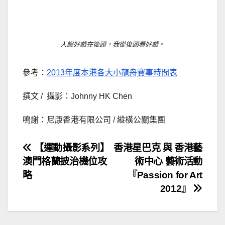
人說好戲在後頭，我從後頭看好戲。
參考：
2013年度本港各大小龍舟賽事時間表
撰文 / 攝影：Johnny HK Chen
鳴謝：尼康香港有限公司 / 縱橫公關集團
文
【運動攝影系列】
香港星巴克 與 香港藝
澳門格蘭披治機位攻
術中心 藝術活動
章
略
『Passion for Art
導
2012』
覽