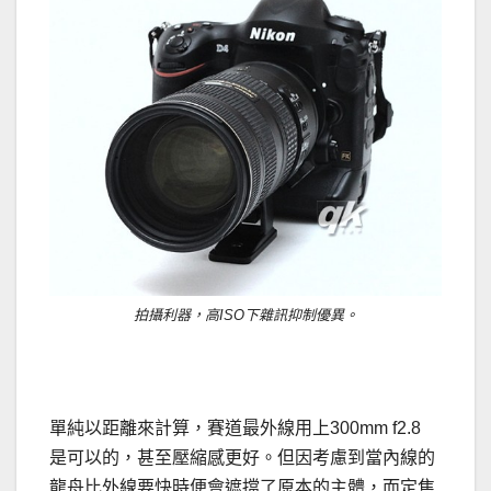
拍攝利器，高ISO下雜訊抑制優異。
單純以距離來計算，賽道最外線用上300mm f2.8
是可以的，甚至壓縮感更好。但因考慮到當內線的
龍舟比外線要快時便會遮擋了原本的主體，而定焦