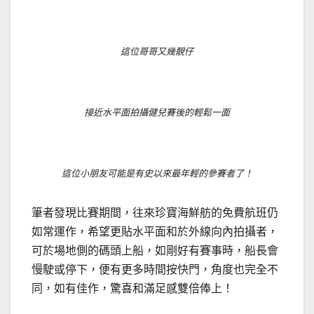
這位哥哥又幾靚仔
接近水平面拍攝健兒賽後的輕鬆一面
這位小朋友可能是有史以來最年輕的參賽者了！
筆者發現比賽期間，往來珍寶海鮮舫的免費航班仍
如常運作，希望更貼水平面和於外線向內拍攝者，
可於場地側的碼頭上船，如剛好有賽事時，船長會
慢駛或停下，便有更多時間按快門，角度也完全不
同，如有佳作，驚喜和滿足感雙倍俸上！