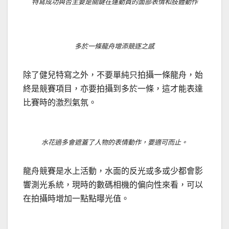
特寫成功與否主要是關鍵在運動員的面部表情和肢體動作
多於一條龍舟增添競逐之感
除了健兒特寫之外，不要單純只拍攝一條龍舟，始
終是競賽項目，亦要拍攝到多於一條，這才能表達
比賽時的激烈氣氛。
水花過多會遮蓋了人物的表情動作，要適可而止。
龍舟競賽是水上活動，水面的反光或多或少都會影
響測光系統，現時的數碼相機的偏向性來看，可以
在拍攝時增加一點點曝光值。