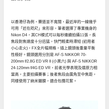
以香港仔為例，賽道並不寬闊，最近岸的一線幾乎
可用「近在咫尺」來形容，筆者選擇了專業機身的
Nikon D4，其CH模式可以每秒連續拍攝11張，長
焦段對焦速度十分迅猛，快門輕柔時滯短 (初用者
小心走火)，FX全片幅規格，插上鏡頭後重量平衡
性極好。鏡頭選用分別是 AF-S NIKKOR 70-
200mm f/2.8G ED VR II (小黑六) 與 AF-S NIKKOR
24-120mm f/4G ED VR，前者光學表現及還原力相
當高，主要拍攝賽事；後者焦段由廣角至中焦距，
同樣使用了納米鍍膜，適合包攬花絮。