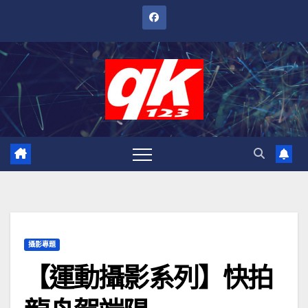
跳
至
內
容
攝影專題
【運動攝影系列】快拍