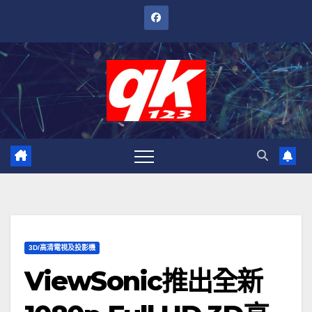
跳
至
內
容
3D/高清電視及投影機
ViewSonic推出全新