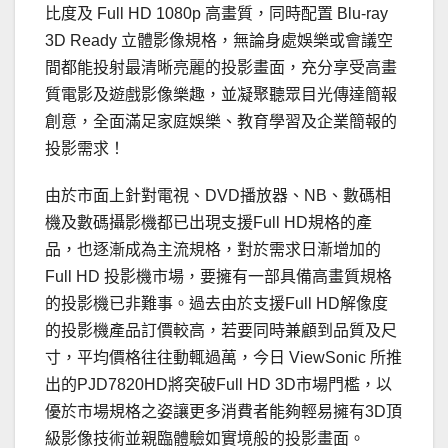
比度及 Full HD 1080p 高畫質，同時配置 Blu-ray
3D Ready 立體影像規格，無論身處娛樂或會議空
間都能投射最清晰亮麗的投影畫面，充分享受高畫
質電影及遊戲影像樂趣，並凝聚聽眾目光傳達簡報
創意，全面滿足家庭娛樂、教育學習及企業簡報的
投影需求！
由於市面上針對電視、DVD播放器、NB、數碼相
機及數碼攝影機都已出現支援Full HD規格的產
品，也逐漸成為主流規格，對於需求日漸增加的
Full HD 投影機市場，要擁有一部具備高畫質規格
的投影機已非難事。過去由於支援Full HD解像度
的投影機產品訂價較高，若要同時兼顧到品質及尺
寸，平均價格往往動輒過萬，今日 ViewSonic 所推
出的PJD7820HD將突破Full HD 3D市場門檻，以
優於市場規格之姿讓更多消費者能夠輕易擁有3D頂
級影像技術並親臨體驗如實境般的投影畫面。