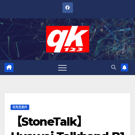
跳
至
內
容
石先生拍片
【StoneTalk】