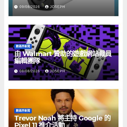
HK$722
09/08/2026
JOSEPH
數碼界新聞
由 Walmart 贊助的遊戲網站裁員
編輯團隊
08/08/2026
JOSEPH
數碼界新聞
Trevor Noah 將主持 Google 的
Pixel 11 推介活動