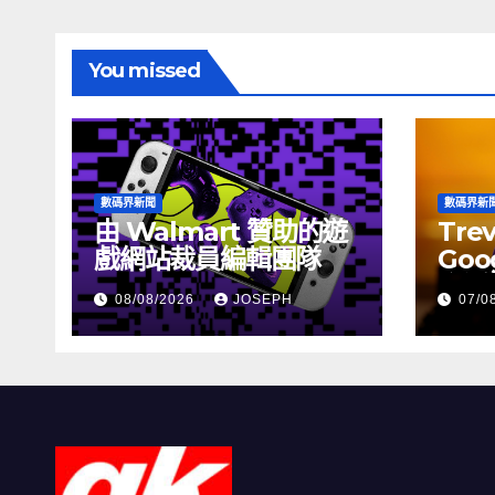
You missed
數碼界新聞
數碼界新
由 Walmart 贊助的遊
Tre
戲網站裁員編輯團隊
Goog
介活
08/08/2026
JOSEPH
07/0