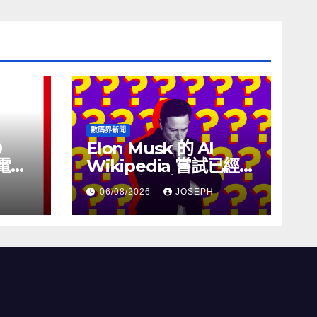
數碼界新聞
0
Elon Musk 的 AI
充電線
Wikipedia 嘗試已經幾
個月沒有更新了
06/08/2026
JOSEPH