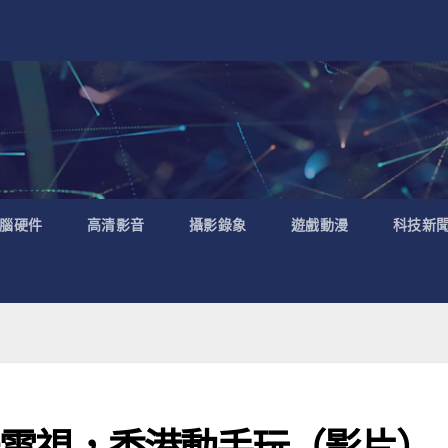
腦硬件
高清影音
攝影錄象
遊戲動漫
科技新
】小米電視，香港動手玩（影片）