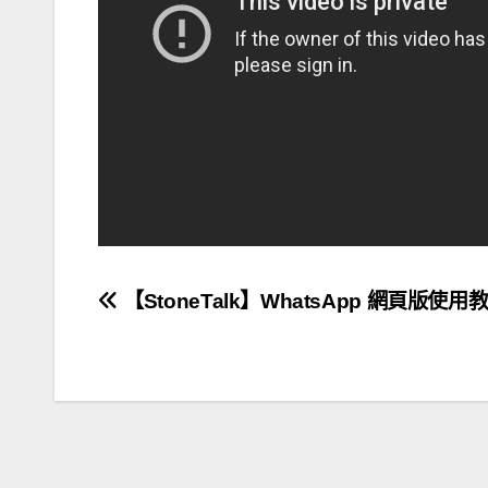
文
【StoneTalk】WhatsApp 網頁版使用
章
導
覽