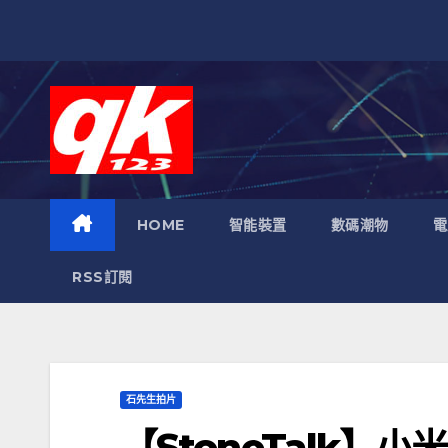
跳
至
內
容
HOME
智能裝置
數碼潮物
電
RSS訂閱
石先生拍片
【StoneTalk