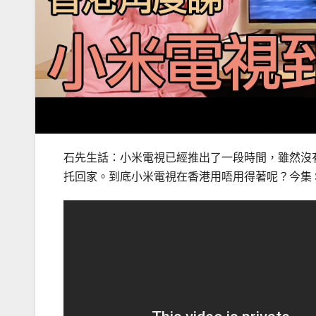
石先生話：小米電視已經推出了一段時間，雖然沒
托回家。到底小米電視在香港用唔用得著呢？今集 St