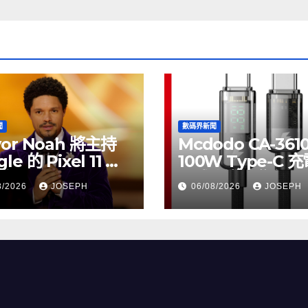
聞
數碼界新聞
vor Noah 將主持
Mcdodo CA-361
le 的 Pixel 11 推
100W Type-C 
動
正式上市，售價
8/2026
JOSEPH
06/08/2026
JOSEPH
HK$115