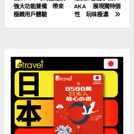
章
強大功能兼備 帶來
AKA 展現獨特個
導
極緻用戶體驗
性 玩味極濃
覽