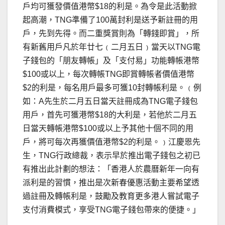
戶均可獲發價值港幣$18的利是。為令是此活動掀
起高潮，TNG準備了100萬封利是送予新註冊的用
戶，先到先得。而二重獎賞則為「轉錢即賞」，所
有新舊用戶凡於年廿七﹙二月五日﹚當天以TNG電
子錢包的「朋友轉帳」及「支付易」功能轉帳港幣
$100或以上，每次轉帳TNG即賞轉帳者價值港幣
$2的利是，每名用戶最多可獲10封轉帳利是。﹙例
如：A先生於二月五日當天註冊成為TNG電子錢包
用戶，首先可獲港幣$18的大利是，若他於二月五
日當天轉帳港幣$100或以上予其他十個不同的用
戶，將可每次再獲價值港幣$2的利是。﹚江慶恩先
生，TNG行政總裁，表示早於推出電子錢包之初已
有推出此計劃的想法：「香港人於農曆新年一向有
派利是的習慣，推出是次新春優惠活動主要希望透
過註冊及轉帳利是，鼓勵及教育更多港人嘗試電子
支付消費模式，享受TNG電子錢包帶來的便捷。」