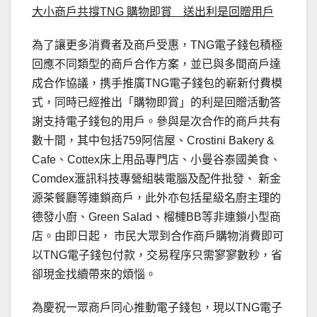
大小商戶共撐
TNG
購物即賞 送出利是回贈用戶
為了讓更多消費者及商戶受惠，TNG電子錢包積極
回應不同類型的商戶合作方案，並已與多間商戶達
成合作協議，携手推廣TNG電子錢包的嶄新付費模
式，同時已經推出「購物即賞」的利是回贈活動答
謝支持電子錢包的用戶。參與是次合作的商戶共有
數十間，其中包括759阿信屋、Crostini Bakery &
Cafe、Cottex床上用品專門店、小曼谷泰國美食、
Comdex滙訊科技專營組裝電腦及配件批發、 新金
源茶餐廳等連鎖商戶，此外亦包括星級名廚主理的
德發小廚、Green Salad、榴槤BB等非連鎖小型商
店。由即日起， 市民大眾到合作商戶購物消費即可
以TNG電子錢包付款，交易程序只需寥寥數秒，省
卻現金找續帶來的煩惱。
為慶祝一眾商戶同心推動電子錢包，現以TNG電子