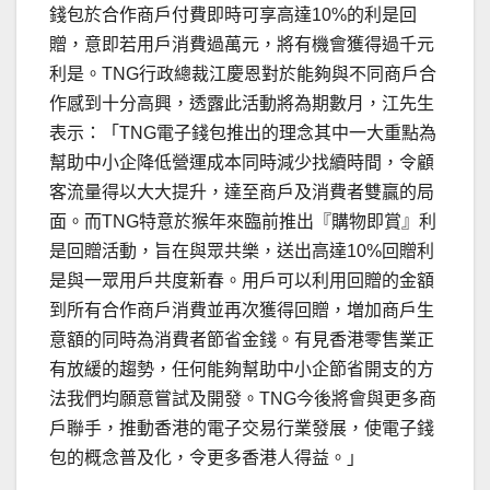
錢包於合作商戶付費即時可享高達10%的利是回
贈，意即若用戶消費過萬元，將有機會獲得過千元
利是。TNG行政總裁江慶恩對於能夠與不同商戶合
作感到十分高興，透露此活動將為期數月，江先生
表示：「TNG電子錢包推出的理念其中一大重點為
幫助中小企降低營運成本同時減少找續時間，令顧
客流量得以大大提升，達至商戶及消費者雙贏的局
面。而TNG特意於猴年來臨前推出『購物即賞』利
是回贈活動，旨在與眾共樂，送出高達10%回贈利
是與一眾用戶共度新春。用戶可以利用回贈的金額
到所有合作商戶消費並再次獲得回贈，増加商戶生
意額的同時為消費者節省金錢。有見香港零售業正
有放緩的趨勢，任何能夠幫助中小企節省開支的方
法我們均願意嘗試及開發。TNG今後將會與更多商
戶聯手，推動香港的電子交易行業發展，使電子錢
包的概念普及化，令更多香港人得益。」