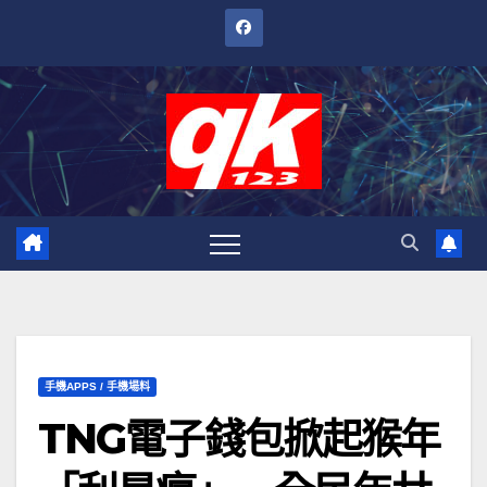
跳
至
內
容
手機APPS / 手機場料
TNG電子錢包掀起猴年