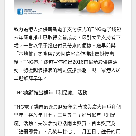
致力為港人提供嶄新電子支付模式的TNG電子錢包
去年尾甫推出已取得空前成功，吸引大量支持者下
載，一嘗以電子錢包付費帶來的便捷。繼早前與
「本地薑」零食店759阿信屋合作推出震憾優惠
後，TNG電子錢包宣佈推出2016首輪精彩優惠活
動，勢掀起浪接浪的利是瘋搶熱潮，與一眾港人送
羊迎猴拜早年。
TNG
應節推出猴年「利是瘋」活動
TNG電子錢包適逢農曆新年之時欲與廣大用戶拜個
早年，將於年廿七﹙二月五日﹚推出猴年「利是
瘋」活動。是次活動包括兩重獎賞，首重獎賞為
「註冊即賞」，凡於年廿七﹙二月五日﹚註冊的用