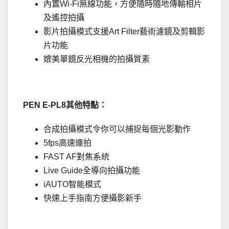
內置Wi-Fi無線功能，方便隨時隨地傳輸相片
及遙控拍攝
影片拍攝模式支援Art Filter藝術濾鏡及剪輯影
片功能
媲美單鏡反光相機的拍攝質素
PEN E-PL8
其他特點：
合成拍攝模式令你可以捕捉每個光影動作
5fps高速連拍
FAST AF對焦系統
Live Guide全導向拍攝功能
iAUTO智能模式
快速上手指南方便攝影新手
.