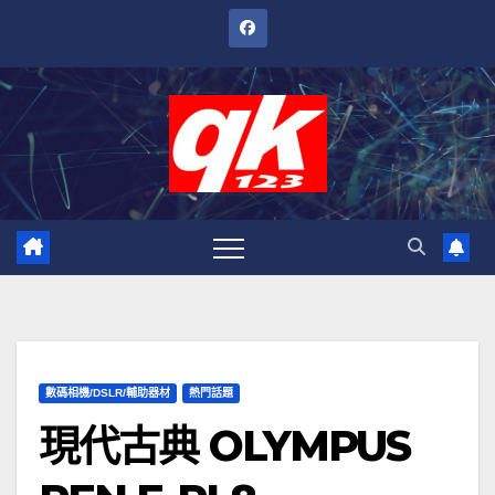
跳
至
內
容
數碼相機/DSLR/輔助器材
熱門話題
現代古典 OLYMPUS