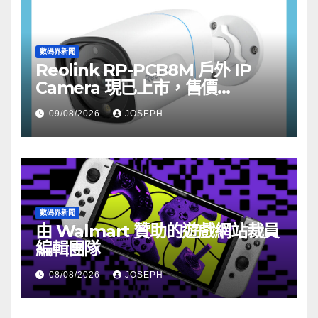
數碼界新聞
Reolink RP-PCB8M 戶外 IP
Camera 現已上市，售價
HK$722
09/08/2026
JOSEPH
數碼界新聞
由 Walmart 贊助的遊戲網站裁員
編輯團隊
08/08/2026
JOSEPH