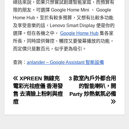
總括來說，如果只想嘗試創建智能家庭，而預算有
限的朋友，可選擇 Google Home Mini 、 Google
Home Hub。至於有較多預算，又想有比較多功能
及享受音樂的話，Lenovo Smart Display 便是你的
選擇。但在各機之中，
Google Home Hub
集各家
所長，同時提供聲控、觸控又要螢幕播放的功能，
而定價只是數百元，似乎更為吸引。
查詢：
anlander – Google Assistant 智能設備
文
XPREEN 無線充
3 款室內戶外都合用
電彩光祛痘儀 香港發
的智能喇叭，開
章
售 去清臉上粉刺與痘
Party 炒熱氣氛必備
導
痘
覽