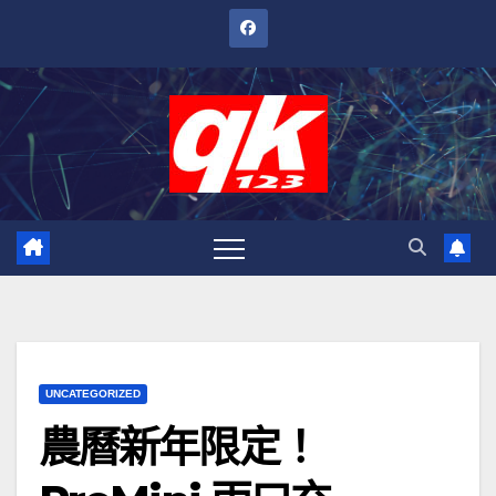
跳
至
內
容
UNCATEGORIZED
農曆新年限定！