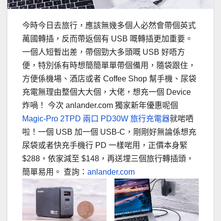
今時今日去旅行，應該無幾多個人必然會帶個英式
萬國轉插，反而帶返個有 USB 嘅轉插更加重要。
一個人短暫出差，帶個勁大多頭嘅 USB 好唔方
便，特別係有時想簡簡單單帶個備用，隨袋跟住，
方便係機場、酒店或者 Coffee Shop 幫手機、尿袋
充電無理由整個大大個，大佬，想充一個 Device
炸喎！ 今次 anlander.com 獨家新年優惠呢個
Magic-Pro 2TPD 兩口 PD30W 旅行充電器
就啱哂
啦！一個 USB 加一個 USB-C，剛剛好無論係想充
尿袋或者快充手機行 PD 一樣啱用，正價本身緊
$288，依家減至 $148，再送埋三個旅行轉插頭，
簡單易用。 查詢：
anlander.com