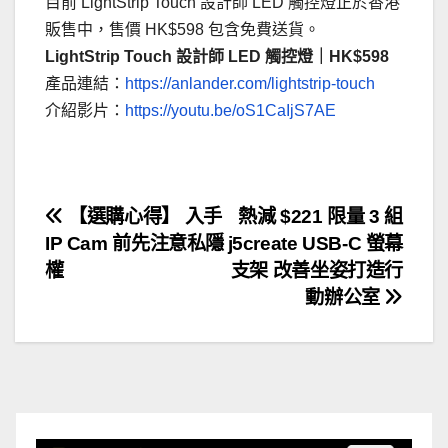
目前 LightStrip Touch 設計師 LED 觸控燈正於香港
販售中，售價 HK$598 包含免費送貨。
LightStrip Touch 設計師 LED 觸控燈｜HK$598
產品連結：
https://anlander.com/lightstrip-touch
介紹影片：
https://youtu.be/oS1CaIjS7AE
文
【選購心得】 入手
熱減 $221 限量 3 組
IP Cam 前先注意私隱
j5create USB-C 螢幕
章
權
支架 改善坐姿打造行
導
動辦公室
覽