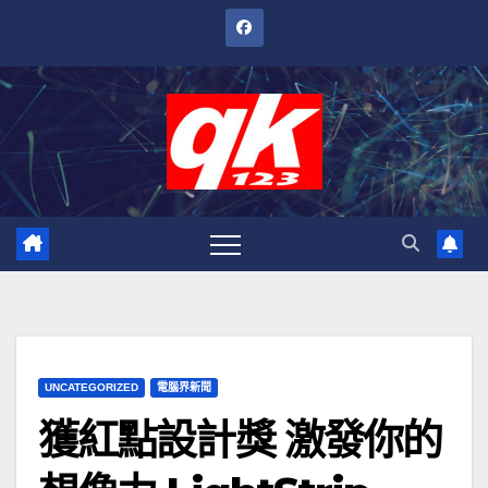
跳
至
內
容
UNCATEGORIZED
電腦界新聞
獲紅點設計獎 激發你的