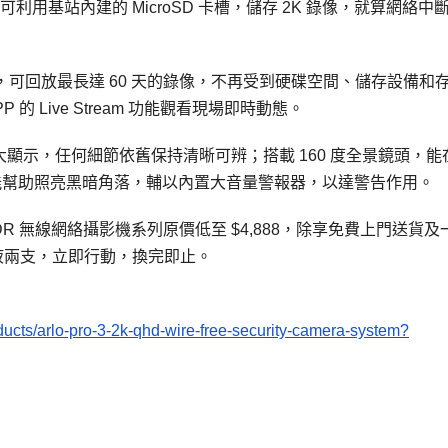
利用基站內建的 MicroSD 卡槽，儲存 2K 錄像，就算網絡中
存服務，可回放最長達 60 天的錄像，不再受到硬碟空間、儲存設備和
的 Live Stream 功能觀看現場即時動態。
，透過追蹤放大顯示，任何細節依舊保持清晰可辨；搭載 160 度全景鏡頭，
，能幫助照亮黑暗角落，輔以內置大音量警報器，以達警告作用。
 2K HDR 無線網絡攝影機系列原價低至 $4,888，除享免費上門送貨及
手液兩支，立即行動，換完即止。
roducts/arlo-pro-3-2k-qhd-wire-free-security-camera-system?