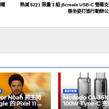
隱權
熱減 $221 限量 3 組 j5create USB-C 螢幕
善坐姿打造行動辦
聞
數碼界新聞
vor Noah 將主持
Mcdodo CA-361
le 的 Pixel 11 推
100W Type-C 