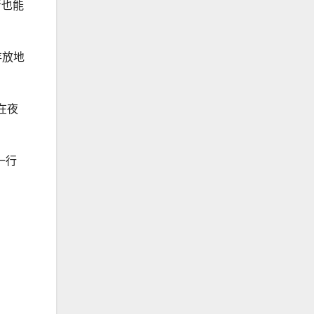
斷也能
存放地
能在夜
一行