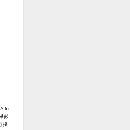
rlo
列攝影
儲存接