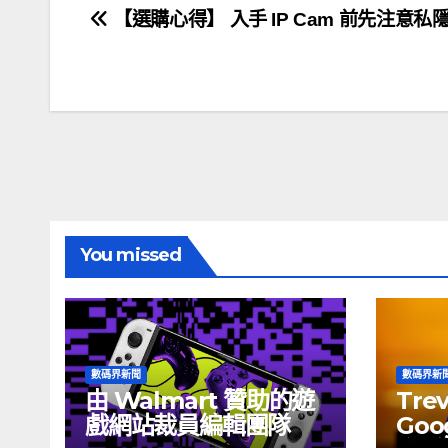
文
【選購心得】 入手 IP Cam 前先注意私
章
導
覽
You missed
數碼界新聞
數碼界新
由 Walmart 贊助的遊
Tre
戲網站裁員編輯團隊
Goog