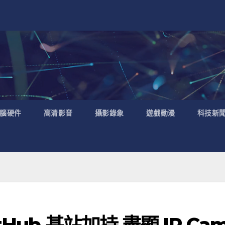
腦硬件
高清影音
攝影錄象
遊戲動漫
科技新
ub 基站加持 盡顯 IP Ca