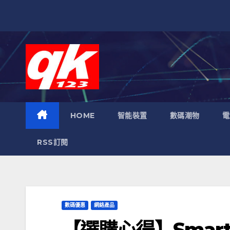
跳
至
內
容
HOME
智能裝置
數碼潮物
電
RSS訂閱
數碼優惠
網絡產品
【選購心得】SmartH